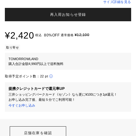
サイズ詳細を見る
再入荷お知らせ登録
¥2,420
¥12,100
80%OFF
税込
通常価格
取り寄せ
TOMORROWLAND
購入合計金額4,990円以上で送料無料
取得予定ポイント数：
22 pt
提携クレジットカードで還元率UP
三井ショッピングパークカード《セゾン》なら更に¥100につき1pt還元！
お申し込み完了後、最短５分でご利用可能！
今すぐお申し込み
店舗在庫を確認