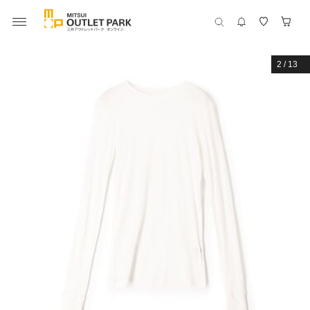
2
/
13