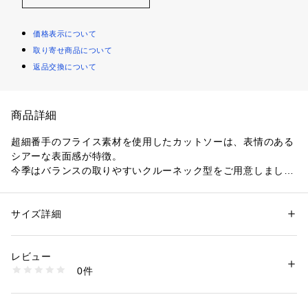
価格表示について
取り寄せ商品について
返品交換について
商品詳細
超細番手のフライス素材を使用したカットソーは、表情のある
シアーな表面感が特徴。
今季はバランスの取りやすいクルーネック型をご用意しまし
た。
長めの袖丈とシアーな透け感のある素材がセンシュアルな印象
でお召いただける一着。
サイズ詳細
性別：
レディース
サムホールが付いたデザインなので一枚着ではもちろん、ジャ
カテゴリー：
ファッション
 ＞ 
トップス
 ＞ 
Tシャツ・カットソー
素材：コットン100%
ケットやコートから覗く手元も着こなしのポイントにしていた
生産国：日本
レビュー
だけます。
洗濯：手洗い、漂白不可、タンブル乾燥不可、自然乾燥、アイロン仕上げ
0件
可、ドライ可、ウエットクリーニング可
※詳しい洗濯方法については、商品の品質表示タグをご覧ください
※商品の色味は、商品単体または素材アップ画像をご確認くだ
商品番号：
1095000013826 
（モール）
さい
34034403003 （ショップ）