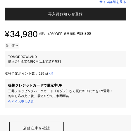
サイズ詳細を見る
再入荷お知らせ登録
¥34,980
¥58,300
40%OFF
税込
通常価格
取り寄せ
TOMORROWLAND
購入合計金額4,990円以上で送料無料
取得予定ポイント数：
318 pt
提携クレジットカードで還元率UP
三井ショッピングパークカード《セゾン》なら更に¥100につき1pt還元！
お申し込み完了後、最短５分でご利用可能！
今すぐお申し込み
店舗在庫を確認