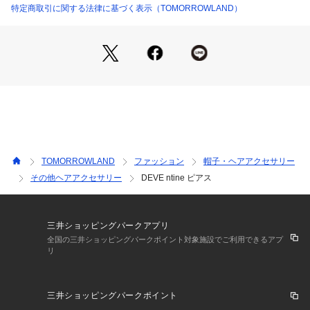
さい
特定商取引に関する法律に基づく表示（TOMORROWLAND）
2024AW商品
店舗にお問い合わせの際は、下記の商品番号をお申し付けくだ
さい。
商品番号:26-10-45-10043
TOMORROWLAND
ファッション
帽子・ヘアアクセサリー
その他ヘアアクセサリー
DEVE ntine ピアス
三井ショッピングパークアプリ
全国の三井ショッピングパークポイント対象施設でご利用できるアプ
リ
三井ショッピングパークポイント