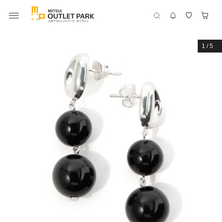
1
/
5