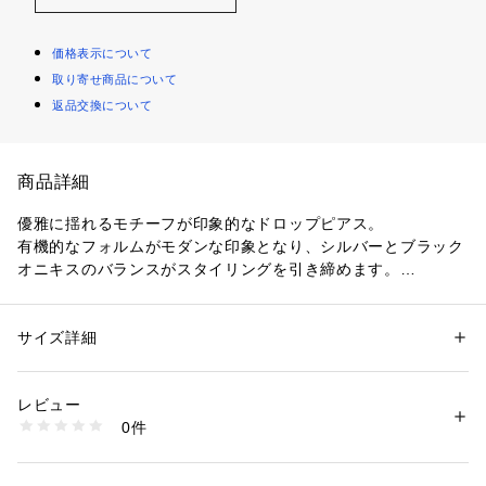
価格表示について
取り寄せ商品について
返品交換について
商品詳細
優雅に揺れるモチーフが印象的なドロップピアス。
有機的なフォルムがモダンな印象となり、シルバーとブラック
オニキスのバランスがスタイリングを引き締めます。
〈DEVE(デベ)〉
スターリングシルバーとゴールドヴェルメイユで作られた製品
サイズ詳細
性別：
レディース
を扱うデミファインジュエリーブランド〈DEVE〉。
カテゴリー：
ファッション
 ＞ 
帽子・ヘアアクセサリー
 ＞ 
その他ヘアアク
セサリー
世界のあらゆる側面から創造的なインスピレーションを引き出
素材：-
レビュー
すことを強く意識したコレクションは、自然を彷彿とさせる柔
生産国：-
0件
らかく有機的なアイテムが魅力です。
商品番号：
1095000014091 
（モール）
26104510043 （ショップ）
※商品の色味は、商品単体または素材アップ画像をご確認くだ