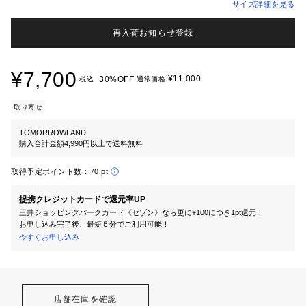
サイズ詳細を見る
再入荷お知らせ登録
¥7,700
¥11,000
30%OFF
税込
通常価格
取り寄せ
TOMORROWLAND
購入合計金額4,990円以上で送料無料
取得予定ポイント数：
70 pt
提携クレジットカードで還元率UP
三井ショッピングパークカード《セゾン》なら更に¥100につき1pt還元！
お申し込み完了後、最短５分でご利用可能！
今すぐお申し込み
店舗在庫を確認