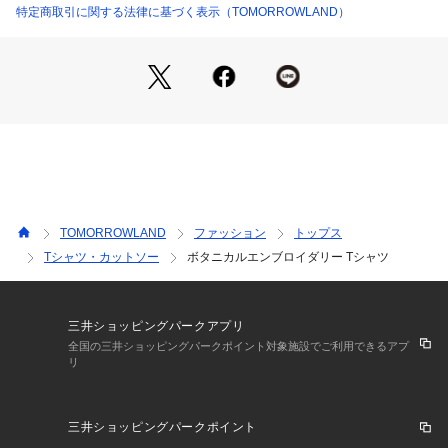
さい
特定商取引に関する法律に基づく表示（TOMORROWLAND）
2024SS商品
店舗にお問い合わせの際は、下記の商品番号をお申し付けくだ
さい。
商品番号:12-03-41-03703
TOMORROWLAND
ファッション
トップス
Tシャツ・カットソー
ボタニカルエンブロイダリー Tシャツ
三井ショッピングパークアプリ
全国の三井ショッピングパークポイント対象施設でご利用できるアプ
リ
三井ショッピングパークポイント