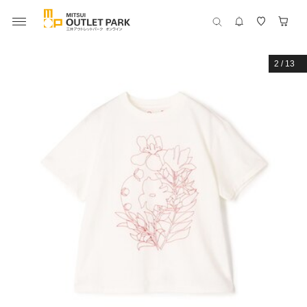
2
/
13