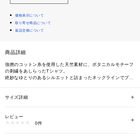
価格表示について
取り寄せ商品について
返品交換について
商品詳細
強撚のコットン糸を使用した天竺素材に、ボタニカルモチーフ
の刺繍をあしらったTシャツ。
絶妙なゆとりのあるシルエットと詰まったネックラインでブラ
ンドらしいヘルシーな印象に仕上げました。
合わせるボトムスを選ばない丈感で、タックイン・アウトどち
らのスタイリングも好相性。
サイズ詳細
性別：
レディース
一枚ではもちろん、ジャケットやカーディガンのインナーとし
カテゴリー：
ファッション
 ＞ 
トップス
 ＞ 
Tシャツ・カットソー
素材：コットン100％
ても活躍してくれます。
生産国：中国
レビュー
シーズンやトレンド問わずお召しいただける、大人のカジュア
洗濯：手洗い、漂白不可、タンブル乾燥不可、自然乾燥、アイロン仕上げ
0件
ルスタイルにぴったりのアイテム。
可、ドライ可、ウエットクリーニング可
※詳しい洗濯方法については、商品の品質表示タグをご覧ください
商品番号：
1095000014118 
（モール）
※商品の色味は、商品単体または素材アップ画像をご確認くだ
12034103703 （ショップ）