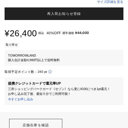
サイズ詳細を見る
再入荷お知らせ登録
¥26,400
¥44,000
40%OFF
税込
通常価格
取り寄せ
TOMORROWLAND
購入合計金額4,990円以上で送料無料
取得予定ポイント数：
240 pt
提携クレジットカードで還元率UP
三井ショッピングパークカード《セゾン》なら更に¥100につき1pt還元！
お申し込み完了後、最短５分でご利用可能！
今すぐお申し込み
店舗在庫を確認