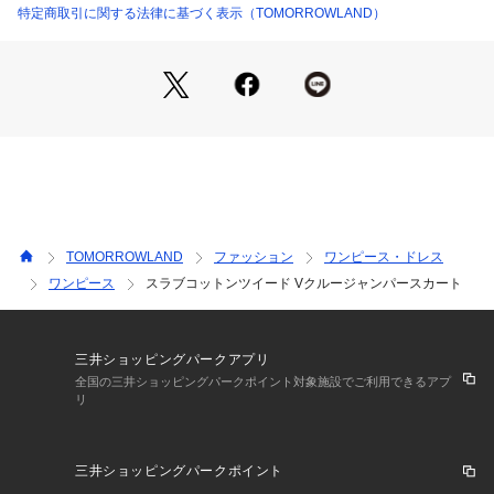
ヤードをお楽しみいただけ、さらりと纏うだけで上品なスタイ
特定商取引に関する法律に基づく表示（TOMORROWLAND）
リングが決まるアイテムです。
■素材情報
厚み：普通 
透け感：なし 
光沢：なし
伸縮性：なし
手洗い：不可
裏地：あり（総裏）
TOMORROWLAND
ファッション
ワンピース・ドレス
■卒入園式・卒入学式などのセレモニーや学校行事など、さま
ワンピース
スラブコットンツイード Vクルージャンパースカート
ざまなオケージョンシーンでの着こなしにおすすめのアイテム
です。
※商品の色味は、商品単体または素材アップ画像をご確認くだ
三井ショッピングパークアプリ
さい
全国の三井ショッピングパークポイント対象施設でご利用できるアプ
リ
2025SS商品
三井ショッピングパークポイント
店舗にお問い合わせの際は、下記の商品番号をお申し付けくだ