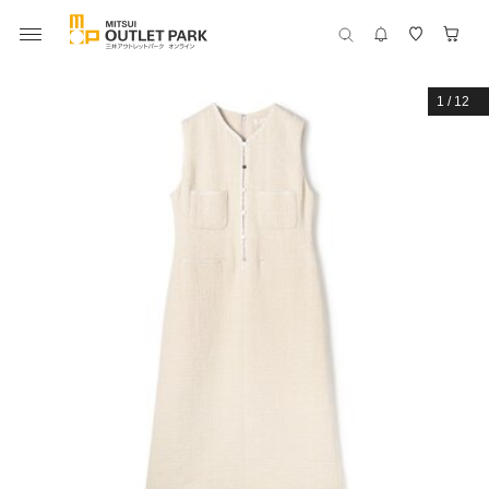
1
/
12