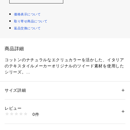
価格表示について
取り寄せ商品について
返品交換について
商品詳細
コットンのナチュラルなエクリュカラーを活かした、イタリア
のテキスタイルメーカーオリジナルのツイード素材を使用した
シリーズ。
タテ糸に細番手のコットンを、ヨコ糸には太番手のスラブコッ
トンを使用し、ジャカード織り機で絶妙な表情に織り上げてい
ます。
サイズ詳細
性別：
レディース
ジャンパースカートはほど良くフィット感のあるウエストライ
カテゴリー：
ファッション
 ＞ 
ワンピース・ドレス
 ＞ 
ワンピース
素材：表地：コットン98％　ナイロン2％　裏地：キュプラ
ンで女性らしさを感じる一着。
生産国：ベトナム
レビュー
低めの位置に配したポケットとロングキーネックがデザインポ
洗濯：洗濯不可、漂白不可、タンブル乾燥不可、アイロン仕上げ可、ドラ
0件
イントで、胸元に配したパール付きのブレードで華やかさをプ
イ可、ウエットクリーニング不可
※詳しい洗濯方法については、商品の品質表示タグをご覧ください
ラスしています。
商品番号：
1095000014261 
（モール）
ハイネックニットやブラウスなどさまざまなトップスとのレイ
11065106041 （ショップ）