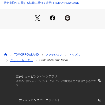
店舗にお問い合わせの際は、下記の商品番号をお申し付けくだ
特定商取引に関する法律に基づく表示（TOMORROWLAND）
さい。
商品番号:37-02-42-02012
TOMORROWLAND
ファッション
トップス
ニット・セーター
Gudrun&Gudrun Sirkul
三井ショッピングパークアプリ
全国の三井ショッピングパークポイント対象施設でご利用できるアプ
リ
三井ショッピングパークポイント