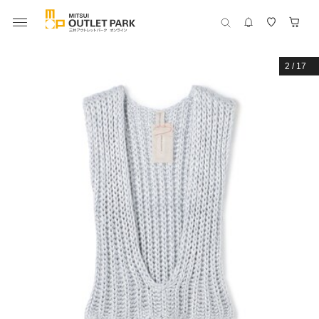
2
/
17