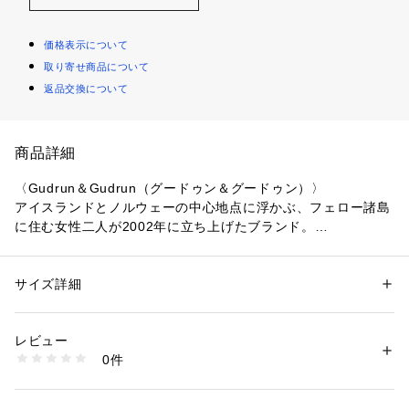
価格表示について
取り寄せ商品について
返品交換について
商品詳細
〈Gudrun＆Gudrun（グードゥン＆グードゥン）〉
アイスランドとノルウェーの中心地点に浮かぶ、フェロー諸島
に住む女性二人が2002年に立ち上げたブランド。
フェロー諸島の自然の羊毛にこだわり、オーガニックウールを
中心にアルパカやモヘアとの素材ミックスによる独特の表情、
ローゲージ独特のボリューム感や風合いが魅力的。
サイズ詳細
性別：
レディース
カテゴリー：
ファッション
 ＞ 
トップス
 ＞ 
ニット・セーター
素材：分類外繊維（ミルク繊維）100％
※商品の色味は、商品単体または素材アップ画像をご確認くだ
生産国：フェロー諸島
レビュー
さい
洗濯：洗濯機、漂白不可、タンブル乾燥不可、自然乾燥、アイロン仕上げ
0件
可、ドライ不可
※詳しい洗濯方法については、商品の品質表示タグをご覧ください
2024SS商品
商品番号：
1095000015282 
（モール）
37024202012 （ショップ）