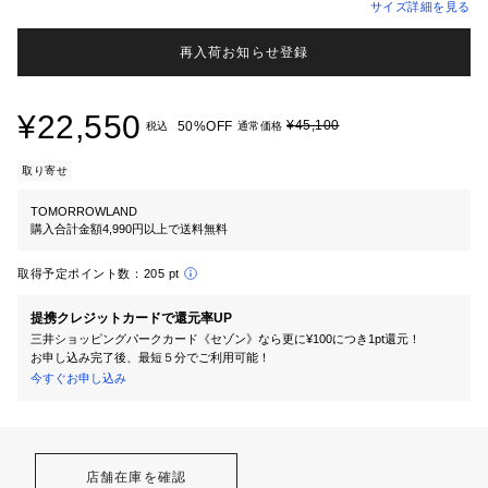
サイズ詳細を見る
再入荷お知らせ登録
¥22,550
¥45,100
50%OFF
税込
通常価格
取り寄せ
TOMORROWLAND
購入合計金額4,990円以上で送料無料
取得予定ポイント数：
205 pt
提携クレジットカードで還元率UP
三井ショッピングパークカード《セゾン》なら更に¥100につき1pt還元！
お申し込み完了後、最短５分でご利用可能！
今すぐお申し込み
店舗在庫を確認