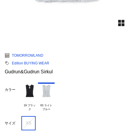
TOMORROWLAND
Edition BUYING WEAR
Gudrun&Gudrun Sirkul
カラー
19 ブラッ

63 ライト

XS
サイズ