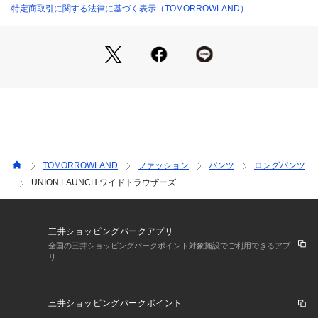
ブランド。
特定商取引に関する法律に基づく表示（TOMORROWLAND）
職人とともにひとつひとつ真摯に向き合って作り上げた服に
は、素材からカッティング縫製まで、確かな技術が集結した本
物だけが持つスペシャルなパワーが宿っています。
その優れた職人の手が年々減少しているなか〈UNION LAUNC
H〉は、技術継承の一助となるため職人と消費者の間に立つつ
なぎ手として、 服にとどまらず農家やNPO団体と様々な協業
企画にも着手し未来に繋げていきたい”もの”や”こと”を提案し
ている。
※商品の色味は、商品単体または素材アップ画像をご確認くだ
TOMORROWLAND
ファッション
パンツ
ロングパンツ
さい
UNION LAUNCH ワイドトラウザーズ
2024AW商品
店舗にお問い合わせの際は、下記の商品番号をお申し付けくだ
三井ショッピングパークアプリ
さい。
全国の三井ショッピングパークポイント対象施設でご利用できるアプ
リ
商品番号:32-04-45-04006
三井ショッピングパークポイント