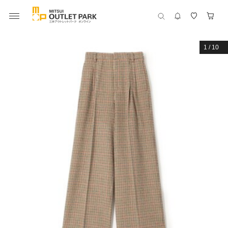
1
/
10