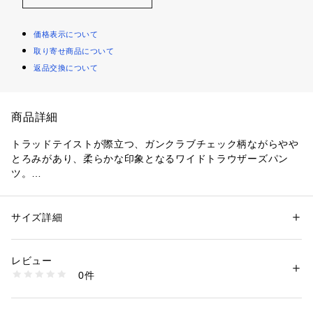
価格表示について
取り寄せ商品について
返品交換について
商品詳細
トラッドテイストが際立つ、ガンクラブチェック柄ながらやや
とろみがあり、柔らかな印象となるワイドトラウザーズパン
ツ。
2タック入りでゆとりを持たせつつ、後ろには2カ所にダーツを
施して腰回りはすっきりと穿きこなせます。
クラシカルなマーベルト仕様でハイウエストに仕上げててお
サイズ詳細
性別：
レディース
り、ウエストをインしたスタイルもおすすめです。
カテゴリー：
ファッション
 ＞ 
パンツ
 ＞ 
ロングパンツ
素材：表地：毛100％
生産国：日本
レビュー
〈UNION LAUNCH（ユニオンランチ）〉
洗濯：洗濯不可、漂白不可、タンブル乾燥不可、アイロン仕上げ可、ドラ
0件
ずっと残しておきたいものたちを作り続けようという思いのも
イ可、ウエットクリーニング不可
※詳しい洗濯方法については、商品の品質表示タグをご覧ください
と、”UNIVERSAL with IRONY” 時代に流されることのない本
商品番号：
1095000015666 
（モール）
物とアイロニーをコンセプトに、2016年秋冬にデビューした
32044504006 （ショップ）