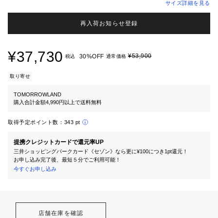
サイズ詳細を見る
再入荷お知らせ登録
¥37,730
¥53,900
30%OFF
税込
通常価格
取り寄せ
TOMORROWLAND
購入合計金額4,990円以上で送料無料
取得予定ポイント数：
343 pt
提携クレジットカードで還元率UP
三井ショッピングパークカード《セゾン》なら更に¥100につき1pt還元！
お申し込み完了後、最短５分でご利用可能！
今すぐお申し込み
店舗在庫を確認