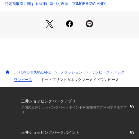
※42 ライトベージュ系のみペチコート付き。
特定商取引に関する法律に基づく表示（TOMORROWLAND）
11065206132 （ショップ）
■素材情報
厚み：普通 
透け感：42 ライトベージュのみ ややあり
光沢：なし
伸縮性：なし
手洗い：可
裏地：なし
■卒入園式・卒入学式などのセレモニーや学校行事など、さま
TOMORROWLAND
ファッション
ワンピース・ドレス
ざまなオケージョンシーンでの着こなしにおすすめのアイテム
ワンピース
ドットプリント Vネックマーメイドワンピース
です。
※商品の色味は、商品単体または素材アップ画像をご確認くだ
さい
三井ショッピングパークアプリ
全国の三井ショッピングパークポイント対象施設でご利用できるアプ
リ
2025SS商品
店舗にお問い合わせの際は、下記の商品番号をお申し付けくだ
三井ショッピングパークポイント
さい。