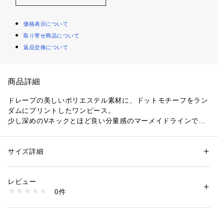
価格表示について
取り寄せ商品について
返品交換について
商品詳細
ドレープの美しいポリエステル素材に、ドットモチーフをラン
ダムにプリントしたワンピース。
少し深めのVネックとほど良い分量感のマーメイドラインでフ
ェミニンな雰囲気の一着です。
ウエストの切り替え線を高めの位置に前上がりにすることでス
タイルアップ効果も。
サイズ詳細
性別：
レディース
イージーケアで扱いやすく、デイリー使いにはもちろんトラベ
カテゴリー：
ファッション
 ＞ 
ワンピース・ドレス
 ＞ 
ワンピース
素材：18 ブラック系・ポリエステル100％　42 ライトベージュ系・ポリ
ルシーンにも活躍してくれます。
エステル100％　ペチコート：ポリエステル100％
レビュー
さらりと一枚で着こなすのはもちろん、ジレやニットとのレイ
生産国：日本
0件
ヤードスタイルもおすすめ。
洗濯：手洗い、漂白不可、タンブル乾燥不可、自然乾燥、アイロン仕上げ
可、ドライ可、ウエットクリーニング可
肘までの袖丈で、長いシーズンに着用いただけるアイテムで
※詳しい洗濯方法については、商品の品質表示タグをご覧ください
す。
商品番号：
1095000015972 
（モール）