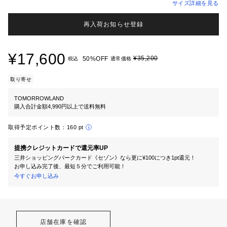
サイズ詳細を見る
再入荷お知らせ登録
¥17,600
¥35,200
50%OFF
税込
通常価格
取り寄せ
TOMORROWLAND
購入合計金額4,990円以上で送料無料
取得予定ポイント数：
160 pt
提携クレジットカードで還元率UP
三井ショッピングパークカード《セゾン》なら更に¥100につき1pt還元！
お申し込み完了後、最短５分でご利用可能！
今すぐお申し込み
店舗在庫を確認