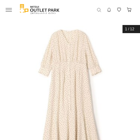
1
/
12