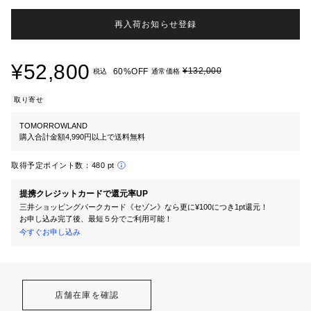
再入荷お知らせ登録
¥52,800
¥132,000
60%OFF
税込
通常価格
取り寄せ
TOMORROWLAND
購入合計金額4,990円以上で送料無料
取得予定ポイント数：
480 pt
提携クレジットカードで還元率UP
三井ショッピングパークカード《セゾン》なら更に¥100につき1pt還元！
お申し込み完了後、最短５分でご利用可能！
今すぐお申し込み
店舗在庫を確認