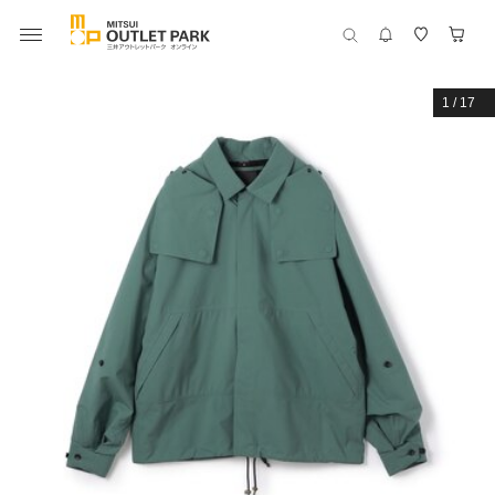
1
/
17