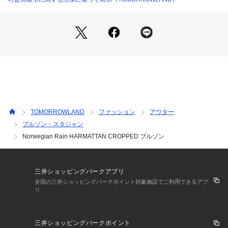
トラディショナルなデザインを踏襲しつつ、ハイテク技術を凝
縮した撥水性・通気性等の高機能を併せ持った他に類を見ない
アイテム。
良く晴れた日から大雨の日まで、あらゆる気候でお使いいただ
けます。
※商品の色味は、商品単体または素材アップ画像をご確認くだ
さい
TOMORROWLAND
ファッション
アウター
2024SS商品
ブルゾン・スタジャン
Norwegian Rain HARMATTAN CROPPED ブルゾン
店舗にお問い合わせの際は、下記の商品番号をお申し付けくだ
さい。
商品番号:55-08-41-08030
三井ショッピングパークアプリ
全国の三井ショッピングパークポイント対象施設でご利用できるアプ
リ
三井ショッピングパークポイント