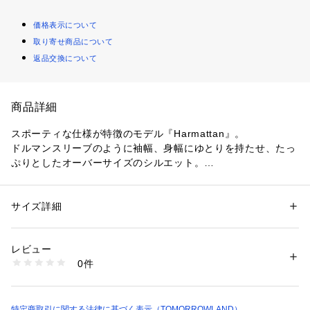
価格表示について
取り寄せ商品について
返品交換について
商品詳細
スポーティな仕様が特徴のモデル『Harmattan』。
ドルマンスリーブのように袖幅、身幅にゆとりを持たせ、たっ
ぷりとしたオーバーサイズのシルエット。
取り外しが可能なフード、裾のドローコードや背中のウエスト
リボン、タブスリーブなど、いろいろな着こなしをお楽しみい
ただけます。
サイズ詳細
性別：
メンズ
カテゴリー：
ファッション
 ＞ 
アウター
 ＞ 
ブルゾン・スタジャン
素材：表生地：ポリエステル100％　部分使い：牛革　裏生地：ポリエス
〈Norwegian Rain（ノルウィージャンレイン）〉
テル100％
レビュー
ノルウェー発のコートブランド。
生産国：ポーランド
0件
1年365日のうち366日が雨と言われるほど、非常に雨の多い地
洗濯：手洗い、漂白不可、タンブル乾燥不可、自然乾燥、アイロン仕上げ
可、ドライ不可、ウエットクリーニング可
域ノルウェーのベルゲンで育ったディレクターAlexander Hell
※詳しい洗濯方法については、商品の品質表示タグをご覧ください
eと、ビスポークテイラーT.Michaelによってコレクションは生
商品番号：
1095000016116 
（モール）
み出されます。
特定商取引に関する法律に基づく表示（TOMORROWLAND）
55084108030 （ショップ）