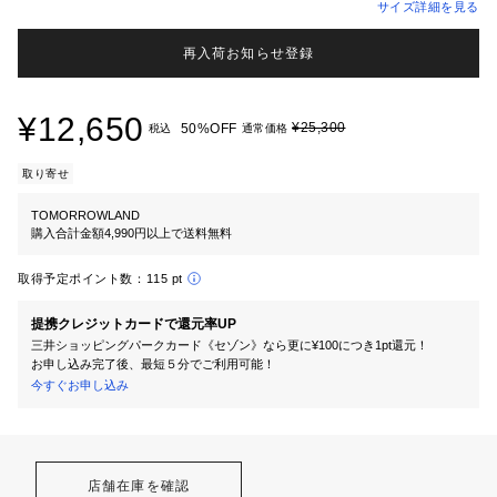
サイズ詳細を見る
再入荷お知らせ登録
¥12,650
¥25,300
50%OFF
税込
通常価格
取り寄せ
TOMORROWLAND
購入合計金額4,990円以上で送料無料
取得予定ポイント数：
115 pt
提携クレジットカードで還元率UP
三井ショッピングパークカード《セゾン》なら更に¥100につき1pt還元！
お申し込み完了後、最短５分でご利用可能！
今すぐお申し込み
店舗在庫を確認