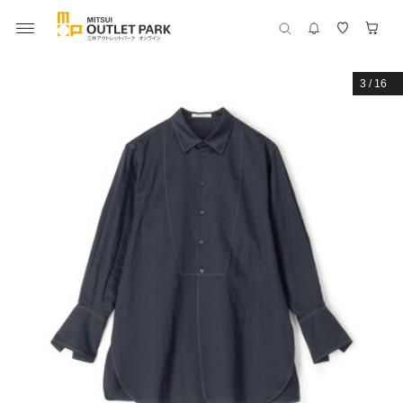
3
/
16