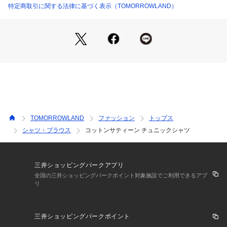
さい
特定商取引に関する法律に基づく表示（TOMORROWLAND）
2024AW商品
店舗にお問い合わせの際は、下記の商品番号をお申し付けくだ
さい。
商品番号:12-01-44-01710
TOMORROWLAND
ファッション
トップス
シャツ・ブラウス
コットンサティーン チュニックシャツ
三井ショッピングパークアプリ
全国の三井ショッピングパークポイント対象施設でご利用できるアプ
リ
三井ショッピングパークポイント