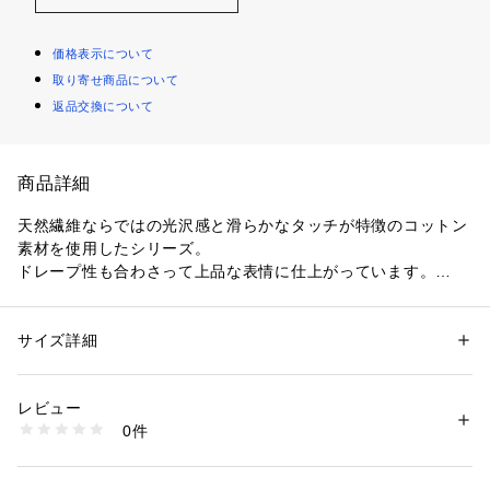
価格表示について
取り寄せ商品について
返品交換について
商品詳細
天然繊維ならではの光沢感と滑らかなタッチが特徴のコットン
素材を使用したシリーズ。
ドレープ性も合わさって上品な表情に仕上がっています。
シャツはビンテージのドレスシャツをベースにフロントの裾を
ラウンドパターンに仕上げた一枚。
ヒップが隠れる長めの着丈がポイントで、羽織りとしてやニッ
サイズ詳細
性別：
レディース
トとレイヤードして裾からちらりと覗かせて着こなすのもおす
カテゴリー：
ファッション
 ＞ 
トップス
 ＞ 
シャツ・ブラウス
素材：コットン100％
すめです。
生産国：日本
レビュー
シーズンやトレンド問わず、幅広いスタイリングに活躍してく
洗濯：手洗い、漂白不可、タンブル乾燥不可、自然乾燥、アイロン仕上げ
0件
れるアイテム。
可、ドライ可、ウエットクリーニング可
※詳しい洗濯方法については、商品の品質表示タグをご覧ください
商品番号：
1095000016513 
（モール）
※商品の色味は、商品単体または素材アップ画像をご確認くだ
12014401710 （ショップ）