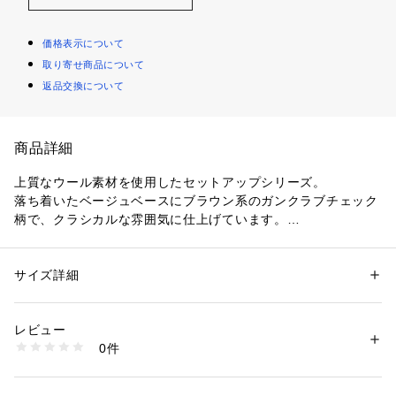
価格表示について
取り寄せ商品について
返品交換について
商品詳細
上質なウール素材を使用したセットアップシリーズ。
落ち着いたベージュベースにブラウン系のガンクラブチェック
柄で、クラシカルな雰囲気に仕上げています。
パンツはフロントに施したタックと長めの着丈、ワイドシルエ
ットで存在感たっぷりの一着。
すっきりとしたウエストデザインでトップスをインすれば女性
サイズ詳細
性別：
レディース
らしいメリハリのある着こなしが決まります。
カテゴリー：
ファッション
 ＞ 
パンツ
 ＞ 
ロングパンツ
素材：表地：ウール84％　ナイロン16％　裏地：キュプラ
ブラウスやジャケットと合わせたきれいめなスタイルはもちろ
生産国：日本
レビュー
ん、ニットを合わせてカジュアルダウンするなど、スタイリン
洗濯：洗濯不可、漂白不可、タンブル乾燥不可、アイロン仕上げ可、ドラ
0件
グ次第で幅広いシーンに活躍してくれるアイテム。
イ可、ウエットクリーニング不可
※詳しい洗濯方法については、商品の品質表示タグをご覧ください
同素材のジャケット（商品番号：13-07-44-07751 ）とのセッ
商品番号：
1095000016552 
（モール）
トアップスタイルもお楽しみいただけます。
13044404751 （ショップ）