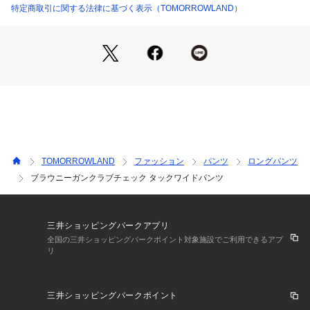
特定商取引に関する法律に基づく表示（TOMORROWLAND）
※商品の色味は、商品単体または素材アップ画像をご確認くだ
さい
2024AW商品
店舗にお問い合わせの際は、下記の商品番号をお申し付けくだ
さい。
商品番号:13-04-44-04751
TOMORROWLAND
ファッション
パンツ
ロングパンツ
ブラウニーガンクラブチェック タックワイドパンツ
三井ショッピングパークアプリ
全国の三井ショッピングパークポイント対象施設でご利用できるアプ
リ
三井ショッピングパークポイント