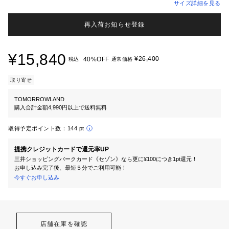
サイズ詳細を見る
再入荷お知らせ登録
¥15,840
¥26,400
40%OFF
税込
通常価格
取り寄せ
TOMORROWLAND
購入合計金額4,990円以上で送料無料
取得予定ポイント数：
144 pt
提携クレジットカードで還元率UP
三井ショッピングパークカード《セゾン》なら更に¥100につき1pt還元！
お申し込み完了後、最短５分でご利用可能！
今すぐお申し込み
店舗在庫を確認