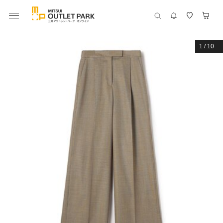
1
/
10