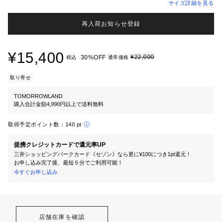
サイズ詳細を見る
再入荷お知らせ登録
¥15,400
¥22,000
30%OFF
税込
通常価格
取り寄せ
TOMORROWLAND
購入合計金額4,990円以上で送料無料
取得予定ポイント数：
140 pt
提携クレジットカードで還元率UP
三井ショッピングパークカード《セゾン》なら更に¥100につき1pt還元！
お申し込み完了後、最短５分でご利用可能！
今すぐお申し込み
店舗在庫を確認