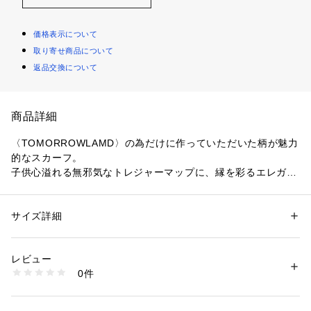
価格表示について
取り寄せ商品について
返品交換について
商品詳細
〈TOMORROWLAMD〉の為だけに作っていただいた柄が魅力
的なスカーフ。
子供心溢れる無邪気なトレジャーマップに、縁を彩るエレガン
トで発色の良いグリーンがポイントです。
大判のサイズ感で、洋服のように纏う着方もおすすめ。
シーズンレスで活躍し、スタイリングに合わせたアレンジでコ
サイズ詳細
性別：
レディース
ーディネートの幅を広げてお楽しみいただけます。
カテゴリー：
ファッション
 ＞ 
ファッション雑貨
 ＞ 
バンダナ・スカーフ
素材：-
生産国：-
レビュー
〈manipuri（マニプリ）〉
商品番号：
1095000016624 
（モール）
0件
2009年、ヴィンテージスカーフの魅力をたくさんの人へ伝え
33045204517 （ショップ）
たいという思いからスタートしたブランド。
ヴィンテージスカーフからインスピレーションを得てつくられ