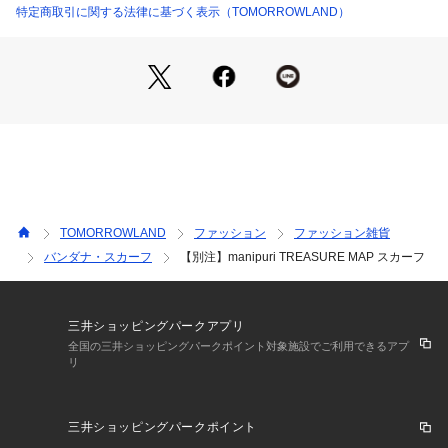
るスカーフやストールは、全て熟練の職人により一版ずつ手作
特定商取引に関する法律に基づく表示（TOMORROWLAND）
業で丁寧に染め上げる手捺染（ハンドプリント）で作られてい
ます。
その魅力はスカーフだけにとどまらず、バッグや傘、ウェアー
なども展開しています。
※商品の色味は、商品単体または素材アップ画像をご確認くだ
さい
2025SS商品
TOMORROWLAND
ファッション
ファッション雑貨
店舗にお問い合わせの際は、下記の商品番号をお申し付けくだ
バンダナ・スカーフ
【別注】manipuri TREASURE MAP スカーフ
さい。
商品番号:33-04-52-04517
三井ショッピングパークアプリ
全国の三井ショッピングパークポイント対象施設でご利用できるアプ
リ
三井ショッピングパークポイント