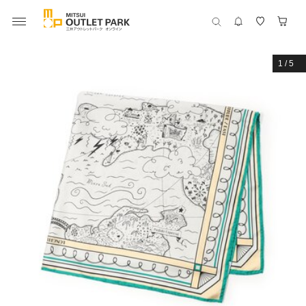
1
/
5