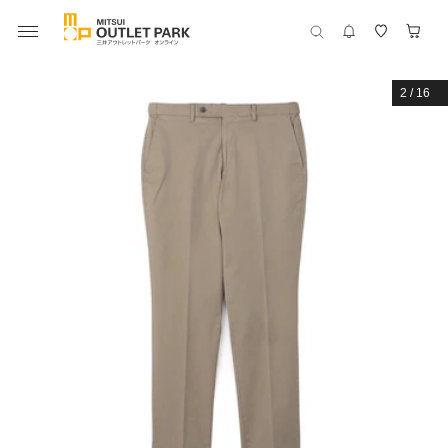
2
/
16