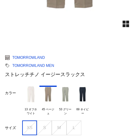
TOMORROWLAND
TOMORROWLAND MEN
ストレッチチノ イージースラックス
カラー
13 オフホ

45 ベージ

53 グリー

69 ネイビ

XS
S
M
L
サイズ