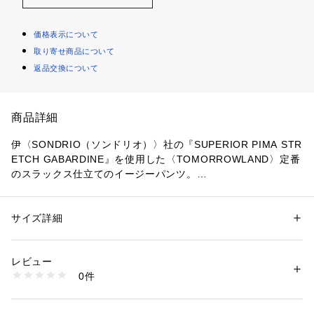
価格表示について
取り寄せ商品について
返品交換について
商品詳細
伊〈SONDRIO（ソンドリオ）〉社の『SUPERIOR PIMA STR
ETCH GABARDINE』を使用した〈TOMORROWLAND〉定番
のスラックス仕立てのイージーパンツ。
製品洗いをすることでとても良い風合いに仕上がりました。
イージーパンツでありながらスラックスとして履けるキレイめ
に仕上げました。
サイズ詳細
性別：
メンズ
スリムストレートのシルエットで、スッキリとオンオフ問わず
カテゴリー：
ファッション
 ＞ 
パンツ
 ＞ 
ロングパンツ
素材：コットン97％ ポリウレタン3％
活躍する1本です。
生産国：中国
レビュー
洗濯：手洗い、漂白不可、タンブル乾燥不可、自然乾燥、アイロン仕上げ
0件
可、ドライ可、ウエットクリーニング可
※詳しい洗濯方法については、商品の品質表示タグをご覧ください
※商品の色味は、商品単体または素材アップ画像をご確認くだ
商品番号：
1095000016917 
（モール）
さい
63045104301 （ショップ）