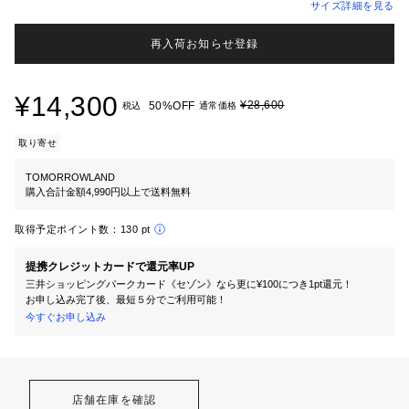
サイズ詳細を見る
再入荷お知らせ登録
¥14,300
¥28,600
50%OFF
税込
通常価格
取り寄せ
TOMORROWLAND
購入合計金額4,990円以上で送料無料
取得予定ポイント数：
130 pt
提携クレジットカードで還元率UP
三井ショッピングパークカード《セゾン》なら更に¥100につき1pt還元！
お申し込み完了後、最短５分でご利用可能！
今すぐお申し込み
店舗在庫を確認