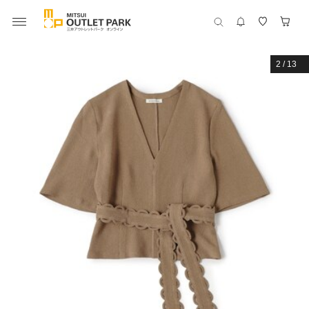
2
/
13