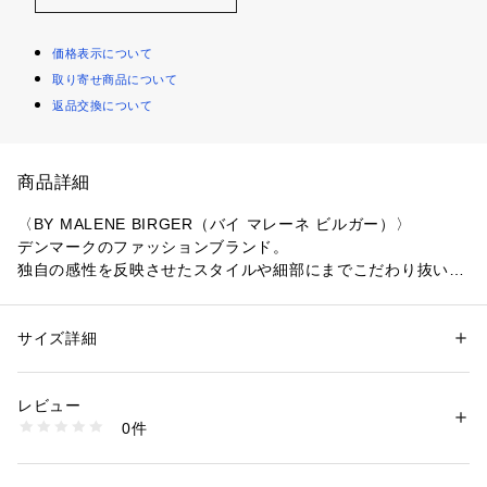
価格表示について
取り寄せ商品について
返品交換について
商品詳細
〈BY MALENE BIRGER（バイ マレーネ ビルガー）〉
デンマークのファッションブランド。
独自の感性を反映させたスタイルや細部にまでこだわり抜いた
商品完成度の高さは、世界中の女性たちを魅了しつづけてい
る。
2014年秋冬コレクションからは、ブランドスタート以来創設
サイズ詳細
性別：
レディース
者マレーネ・ビルガーの右腕としてデザインチームを率いてき
カテゴリー：
ファッション
 ＞ 
トップス
 ＞ 
シャツ・ブラウス
素材：アセテート90％　ポリエステル9％　ポリウレタン1％
たMs.Christina Exsteenがクリエイティブ・ディレクターに就
生産国：中国
レビュー
任。
洗濯：洗濯不可、漂白不可、タンブル乾燥不可、アイロン仕上げ可、ドラ
0件
イ可、ウエットクリーニング不可
※詳しい洗濯方法については、商品の品質表示タグをご覧ください
※商品の色味は、商品単体または素材アップ画像をご確認くだ
商品番号：
1095000017556 
（モール）
さい
26115211007 （ショップ）