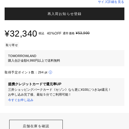
サイズ詳細を見る
再入荷お知らせ登録
¥32,340
¥53,900
40%OFF
税込
通常価格
取り寄せ
TOMORROWLAND
購入合計金額4,990円以上で送料無料
取得予定ポイント数：
294 pt
提携クレジットカードで還元率UP
三井ショッピングパークカード《セゾン》なら更に¥100につき1pt還元！
お申し込み完了後、最短５分でご利用可能！
今すぐお申し込み
店舗在庫を確認