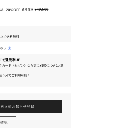
¥49,500
税込
20%OFF
通常価格
円以上で送料無料
60 pt
ドで還元率UP
カード《セゾン》なら更に¥100につき1pt還
短５分でご利用可能！
再入荷お知らせ登録
を確認