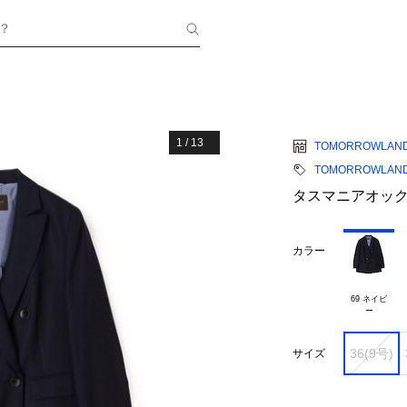
？
1
/
13
TOMORROWLAN
TOMORROWLAND c
タスマニアオック
カラー
69 ネイビ

36(9号)
サイズ