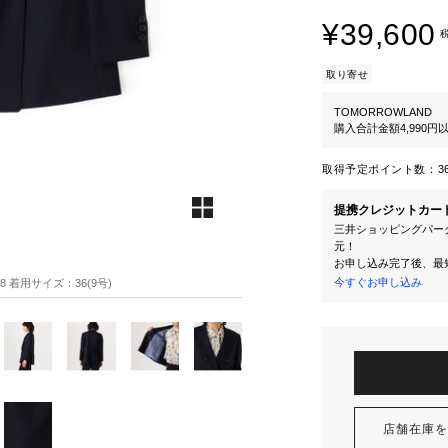
¥39,600
取り寄せ
TOMORROWLAND
購入合計金額4,990
取得予定ポイント数：
3
提携クレジットカー
三井ショッピングパーク
元！
お申し込み完了後、最
今すぐお申し込み
88 着用サイズ：36(9号)
店舗在庫