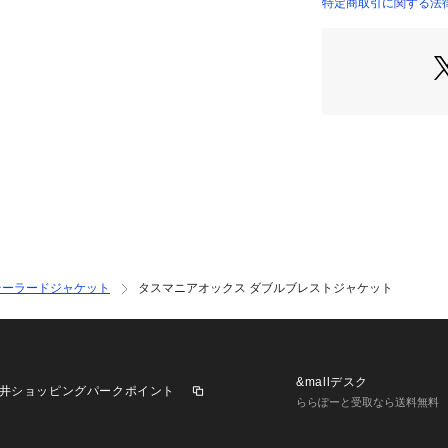
特定商取引に関する法律
商品番号：
10950000
13075107702 （
※商品の色味は、
認ください
2025SS商品
店舗にお問い合わ
けください。
商品番号:13-07-51
テーラードジャケット
タスマニアオックス ダブルブレストジャケット
&mallデスク
井ショッピングパークポイント
ららぽーと受取なら送料無料