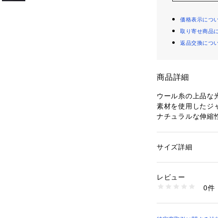
価格表示につ
取り寄せ商品
返品交換につ
商品詳細
ウール糸の上品な
素材を使用したジ
ナチュラルな伸縮
だけるのも魅力で
やや幅広のラペル
めの着丈でマニッ
サイズ詳細
性別：
レディース
ゆるくカーブした
カテゴリー：
ファッ
ト
ェイプさせたシル
素材：表地：ウール1
レビュー
す。
生産国：日本
0件
通勤にはもちろん
洗濯：洗濯不可、漂
可、ドライ可、ウエ
アルダウンしてデ
※詳しい洗濯方法に
リングで活躍して
い