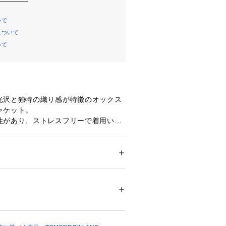
いて
について
いて
光沢と独特の織り感が特徴のオックス
ャケット。
性があり、ストレスフリーで着用いた
す。
やダブルブレスト、ヒップにかかる長
シュなバランスの一着。
Vネックラインやほど良くウエストシ
ション
 ＞ 
ジャケット
 ＞ 
テーラードジャケッ
エットで女性らしさをプラスしていま
00％　裏地：キュプラ
、デニムやTシャツを合わせてカジュ
白不可、タンブル乾燥不可、アイロン仕上げ
ットクリーニング不可
イリーに着こなすなど、幅広いスタイ
ついては、商品の品質表示タグをご覧くださ
くれる上質なアイテムです。