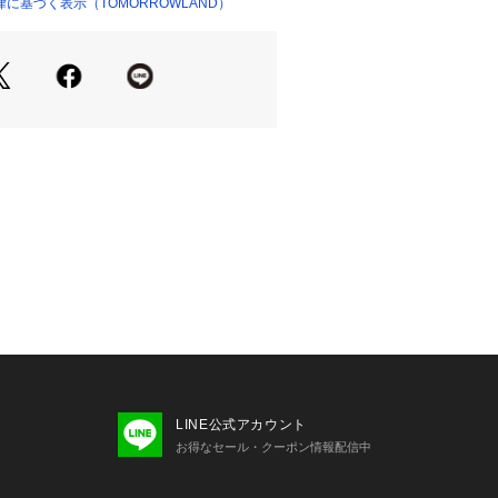
に基づく表示（TOMORROWLAND）
18147 
（モール）
ショップ）
商品単体または素材アップ画像をご確
せの際は、下記の商品番号をお申し付
-07702
LINE公式アカウント
お得なセール・クーポン情報配信中