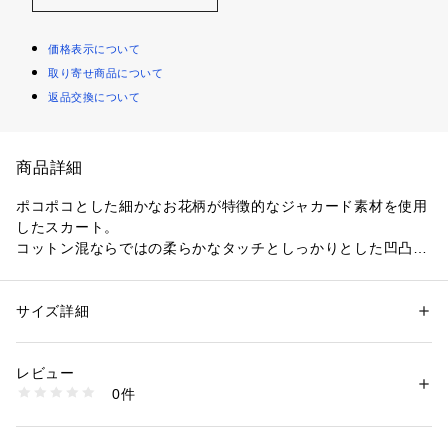
価格表示について
取り寄せ商品について
返品交換について
商品詳細
ポコポコとした細かなお花柄が特徴的なジャカード素材を使用
したスカート。
コットン混ならではの柔らかなタッチとしっかりとした凹凸で
存在感のあるアイテムに仕上がっています。
裾にかけて広がるフレアラインが美しいスカートは、分量感が
ありつつもウエストまわりはシンプルなデザインにすることで
サイズ詳細
性別：
レディース
すっきりとした印象に。
カテゴリー：
ファッション
 ＞ 
スカート
 ＞ 
ひざ丈スカート
素材：11 ホワイト・表地：コットン68％　ポリエステル31％　ポリウレ
パンプスはもちろん、フラットシューズやサンダルを合わせて
タン1％　裏地：ポリウレタン　19 ブラック・コットン68％　ポリエステ
レビュー
抜け感のあるコーディネートもおすすめです。
ル31％　ポリウレタン1％
0件
同素材のベスト（商品番号：11-07-52-07835）とのセットア
生産国：日本
洗濯：洗濯不可、漂白不可、タンブル乾燥不可、アイロン仕上げ可、ドラ
ップスタイルもお楽しみいただけます。
イ可、ウエットクリーニング不可
素材のハリも相まって、女性らしいスタイリングが決まる一着
※詳しい洗濯方法については、商品の品質表示タグをご覧ください