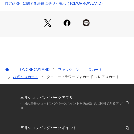
です。
特定商取引に関する法律に基づく表示（TOMORROWLAND）
商品番号：
1095000018363 
（モール）
11055105835 （ショップ）
■ORGANDY LINE
大切な人とのスペシャルなランチやディナー、おしゃれをして
出かけたいイベントなど、日常とは少し違う特別な時間を演出
できるようなアイテムを提案する、〈Ballsey〉のスペシャル
ライン。
※11 ホワイトのみ裏地付きです。
※商品の色味は、商品単体または素材アップ画像をご確認くだ
さい。
TOMORROWLAND
ファッション
スカート
ひざ丈スカート
タイニーフラワージャカード フレアスカート
2025SS商品
店舗にお問い合わせの際は、下記の商品番号をお申し付けくだ
さい。
三井ショッピングパークアプリ
商品番号:11-05-51-05835
全国の三井ショッピングパークポイント対象施設でご利用できるアプ
リ
※※お取扱い上の注意※※　19 ブラックのみ
この製品は染料の特性上、光（紫外線）に非常に弱く、変色し
三井ショッピングパークポイント
やすい性質があります。