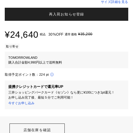
サイズ詳細を見る
再入荷お知らせ登録
¥24,640
¥35,200
30%OFF
税込
通常価格
取り寄せ
TOMORROWLAND
購入合計金額4,990円以上で送料無料
取得予定ポイント数：
224 pt
提携クレジットカードで還元率UP
三井ショッピングパークカード《セゾン》なら更に¥100につき1pt還元！
お申し込み完了後、最短５分でご利用可能！
今すぐお申し込み
店舗在庫を確認