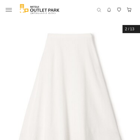
2
/
13