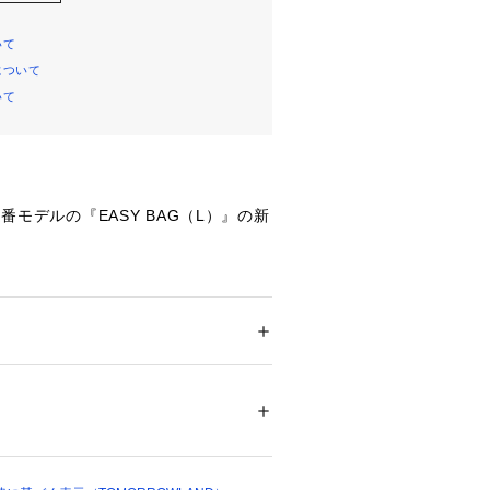
いて
について
いて
〉定番モデルの『EASY BAG（L）』の新
（アミアカルヴァ）〉
た日本のバッグのブランド。
を進化させず長い年月を旅し続ける古
VA』のように、
 ＞ 
その他バッグ
100％　附属：牛革
要のない完成された姿（デザイン）と
を追求したブランド作りを目指してい
18998 
（モール）
ショップ）
商品単体または素材アップ画像をご確