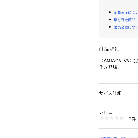
価格表示につ
取り寄せ商品
返品交換につ
商品詳細
〈AMIACALVA
作が登場。
〈AMIACALVA
2010年に誕生し
数百年もの間、姿
サイズ詳細
性別：
メンズ
代魚『AMIACAL
カテゴリー：
バッグ
素材：本体：コットン
進化・変化する必
生産国：日本
レビュー
順応力（機能性）
商品番号：
10950000
0件
ます。
56035103003 （
※商品の色味は、