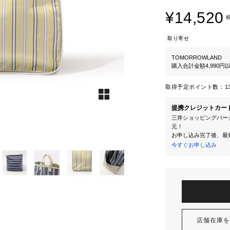
¥14,520
取り寄せ
TOMORROWLAND
購入合計金額4,990
取得予定ポイント数：
1
提携クレジットカー
三井ショッピングパーク
元！
お申し込み完了後、最
今すぐお申し込み
店舗在庫