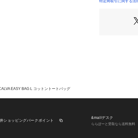
認ください
特定商取引に関する法律
2025SS商品
店舗にお問い合わ
けください。
商品番号:56-03-51
CALVA EASY BAG L コットントートバッグ
&mallデスク
井ショッピングパークポイント
ららぽーと受取なら送料無料