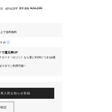
¥24,200
税込
40%OFF
通常価格
円以上で送料無料
32 pt
ドで還元率UP
カード《セゾン》なら更に¥100につき1pt還
短５分でご利用可能！
再入荷お知らせ登録
を確認