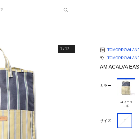
？
1
/
12
TOMORROWLAN
TOMORROWLAND
AMIACALVA E
カラー
24 イエロ

F
サイズ