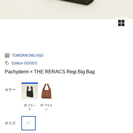
TOMORROWLAND
Edition GOODS
Pachyderm × THE RERACS Regi Big Bag
カラー
19 ブラッ

47 ブラウ

F
サイズ