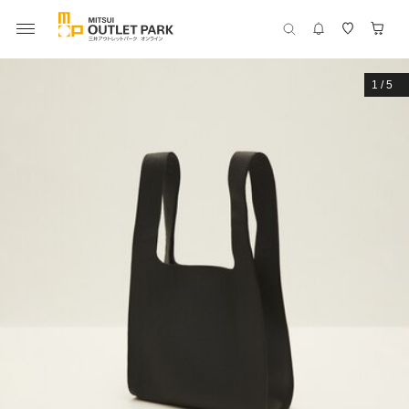
1
/
5