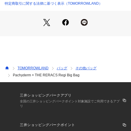
特定商取引に関する法律に基づく表示（TOMORROWLAND）
〈Pachyderm（パキダム）〉
2024年にスタートしたバッグブランド。
究極の機能バッグである“紙袋”にフォーカスし、ヨーロッパか
ら調達した高級メゾンの革を使った、誰でも長く使い続けられ
る“紙袋”を展開。
〈THE RERACS（ザ リラクス）〉
2010年にスタートしたデザイナー倉橋直実氏によるドメステ
ィックブランド。
ベーシックでありながらも既成概念に捉われず、時代に合った
TOMORROWLAND
バッグ
その他バッグ
シルエットや素材を追求しながら、着る人に依存する、着る人
Pachyderm × THE RERACS Regi Big Bag
を美しくするデザインを提案しています。
※商品の色味は、商品単体または素材アップ画像をご確認くだ
さい
三井ショッピングパークアプリ
全国の三井ショッピングパークポイント対象施設でご利用できるアプ
リ
2025SS商品
店舗にお問い合わせの際は、下記の商品番号をお申し付けくだ
三井ショッピングパークポイント
さい。