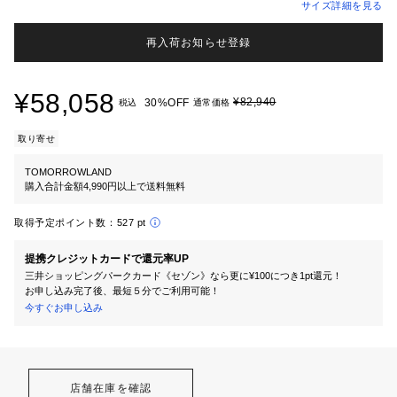
サイズ詳細を見る
再入荷お知らせ登録
¥58,058
¥82,940
30%OFF
税込
通常価格
取り寄せ
TOMORROWLAND
購入合計金額4,990円以上で送料無料
取得予定ポイント数：
527 pt
提携クレジットカードで還元率UP
三井ショッピングパークカード《セゾン》なら更に¥100につき1pt還元！
お申し込み完了後、最短５分でご利用可能！
今すぐお申し込み
店舗在庫を確認