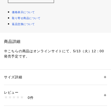
価格表示について
取り寄せ商品について
返品交換について
商品詳細
※こちらの商品はオンラインサイトにて、5/13（火）12：00
発売予定です。
ドライタッチと堅牢さが特徴のラミーを使用したバスケット調
のジャージ素材のジャケット。
ラミーにポリエステルをミックスする事で、より丈夫で軽量に
サイズ詳細
性別：
メンズ
アレンジした別注生地を使用しています。
カテゴリー：
ファッション
 ＞ 
ジャケット
 ＞ 
テーラードジャケット
素材：表地：ポリエステル50％　ラミー50％　裏地：キュプラ
ジャージ特有の着心地の良さ、光沢のある仕上げで高級感のあ
生産国：中国
レビュー
るジャケット素材に仕上げました。
洗濯：洗濯不可、漂白不可、アイロン仕上げ可、ドライ可、ウエットクリ
0件
ーニング不可
※詳しい洗濯方法については、商品の品質表示タグをご覧ください
デザインはシャツスタイルからカットソーやニットとコーディ
商品番号：
1095000019923 
（モール）
ネートして頂ける、コンフォートなビジネススタイルにマッチ
61075207707 （ショップ）