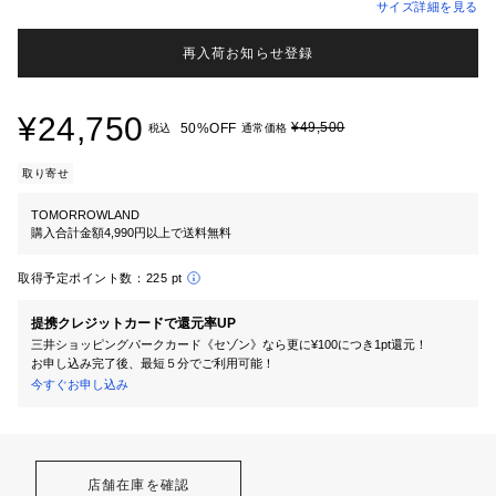
サイズ詳細を見る
再入荷お知らせ登録
¥24,750
¥49,500
50%OFF
税込
通常価格
取り寄せ
TOMORROWLAND
購入合計金額4,990円以上で送料無料
取得予定ポイント数：
225 pt
提携クレジットカードで還元率UP
三井ショッピングパークカード《セゾン》なら更に¥100につき1pt還元！
お申し込み完了後、最短５分でご利用可能！
今すぐお申し込み
店舗在庫を確認