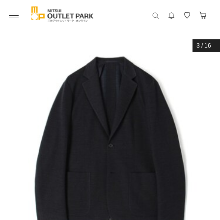
3
/
16