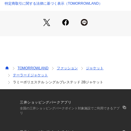
するスラックジャケットを採用。
特定商取引に関する法律に基づく表示（TOMORROWLAND）
ジャケットとカバーオールの間の様なデザインで、軽く羽織っ
て頂けます。
胸ポケットを省き、ストレートな裾カット、袖口もボタンの無
い筒袖でイージーウェアリングを可能にしました。
ディテールを省いたトゥモローランド的解釈のミニマムジャケ
ットです。
※商品の色味は、商品単体または素材アップ画像をご確認くだ
さい
TOMORROWLAND
ファッション
ジャケット
2025SS商品
テーラードジャケット
ラミーポリエステル シングルブレステッド 2Bジャケット
店舗にお問い合わせの際は、下記の商品番号をお申し付けくだ
さい。
商品番号:61-07-52-07707
三井ショッピングパークアプリ
全国の三井ショッピングパークポイント対象施設でご利用できるアプ
リ