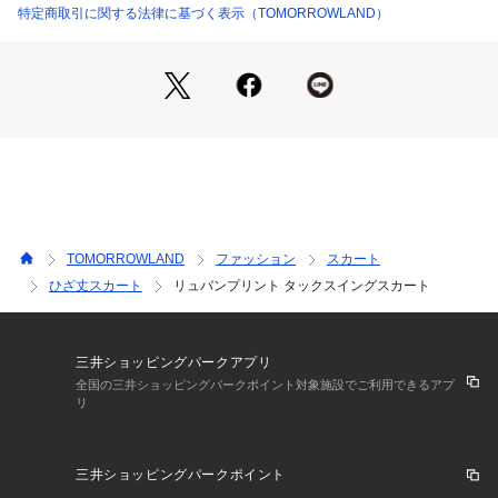
アクセントに。
特定商取引に関する法律に基づく表示（TOMORROWLAND）
長めの丈感ながら軽やかな印象でフラットシューズやサンダル
とも相性良く合わせていただけます。
コーディネートを華やかに彩り、着るだけで気分をぐっと盛り
上げてくれるアイテムです。
※商品の色味は、商品単体または素材アップ画像をご確認くだ
さい
2025SS商品
TOMORROWLAND
ファッション
スカート
店舗にお問い合わせの際は、下記の商品番号をお申し付けくだ
ひざ丈スカート
リュバンプリント タックスイングスカート
さい。
商品番号:14-05-52-05507
三井ショッピングパークアプリ
全国の三井ショッピングパークポイント対象施設でご利用できるアプ
リ
三井ショッピングパークポイント