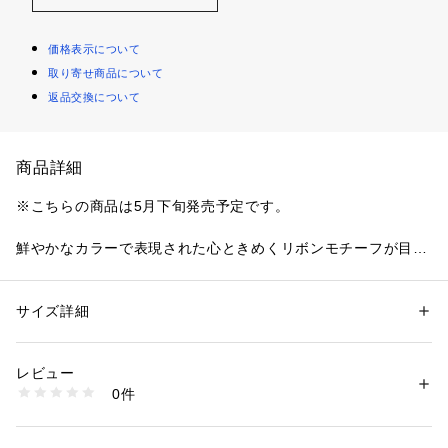
価格表示について
取り寄せ商品について
返品交換について
商品詳細
※こちらの商品は5月下旬発売予定です。
鮮やかなカラーで表現された心ときめくリボンモチーフが目を
惹くプリントシリーズ。
美しい色合いの繊細なかすり柄は、数々のメゾンブランドに取
り上げられ世界的にも有名なフランスのテキスタイルメーカー
サイズ詳細
性別：
レディース
ならではの技術で作り上げられています。
カテゴリー：
ファッション
 ＞ 
スカート
 ＞ 
ひざ丈スカート
素材：表地：ポリエステル65％　シルク35％　裏地：キュプラ
下地にはプリントと相性の良い絶妙なハリと手持ち感のあるポ
生産国：日本
レビュー
リエステルシルクのタフタ素材を使用。
洗濯：洗濯不可、漂白不可、アイロン仕上げ可、ドライ可、ウエットクリ
0件
スカートは前後に大きなタックを施すことで生まれるドラマテ
ーニング不可
※詳しい洗濯方法については、商品の品質表示タグをご覧ください
ィックなボリューム感が魅力的な一着です。
商品番号：
1095000020099 
（モール）
左脇に配したブランドオリジナルのメタルボタンがさりげなく
14055205507 （ショップ）