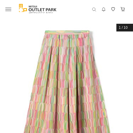
1
/
10