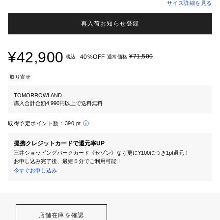
サイズ詳細を見る
再入荷お知らせ登録
¥42,900
¥71,500
40%OFF
税込
通常価格
取り寄せ
TOMORROWLAND
購入合計金額4,990円以上で送料無料
取得予定ポイント数：
390 pt
提携クレジットカードで還元率UP
三井ショッピングパークカード《セゾン》なら更に¥100につき1pt還元！
お申し込み完了後、最短５分でご利用可能！
今すぐお申し込み
店舗在庫を確認