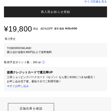
サイズ詳細を見る
再入荷お知らせ登録
¥19,800
¥33,000
40%OFF
税込
通常価格
取り寄せ
TOMORROWLAND
購入合計金額4,990円以上で送料無料
取得予定ポイント数：
180 pt
提携クレジットカードで還元率UP
三井ショッピングパークカード《セゾン》なら更に¥100につき1pt還元！
お申し込み完了後、最短５分でご利用可能！
今すぐお申し込み
店舗在庫を確認