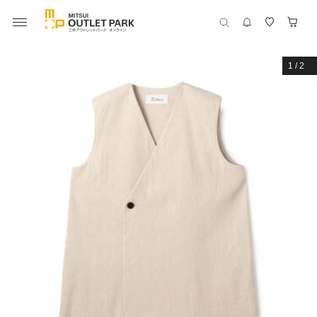
1
/
2