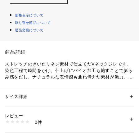
価格表示について
取り寄せ商品について
返品交換について
商品詳細
ストレッチのきいたリネン素材で仕立てたVネックジレです。
染色工程で時間をかけ、仕上げにバイオ加工も施すことで膨ら
み感をだし、ナチュラルな表情感も兼ね備えた素材が魅力。
身頃と丈感にしっかりとゆとりを持たせることで、ボトムスと
のバランスも取りやすくこなれた印象に。
単品使いはもちろん、同素材のジャケットやスラックスと3ピ
サイズ詳細
性別：
レディース
ースでの着用もおすすめです。
カテゴリー：
ファッション
 ＞ 
ジャケット
 ＞ 
テーラードジャケット
素材：表地：麻58% レーヨン39% ポリウレタン3%
生産国：日本
レビュー
同素材のシリーズ品番
洗濯：洗濯不可、漂白不可、アイロン仕上げ可、ドライ可、ウエットクリ
0件
ジャケット：34-07-51-07022
ーニング不可
※詳しい洗濯方法については、商品の品質表示タグをご覧ください
スラックス：34-04-51-04022
商品番号：
1095000020157 
（モール）
スカート：34-05-51-05022
34075107023 （ショップ）