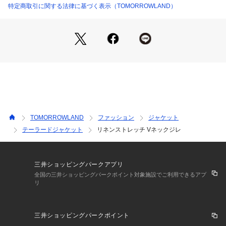
特定商取引に関する法律に基づく表示（TOMORROWLAND）
※商品の色味は、商品単体または素材アップ画像をご確認くだ
さい
2025SS商品
※※麻素材について※※
ナチュラルな麻素材を使用しています。
独特の光沢とシャリ感があり着心地の良い爽やかな感触がある
反面、糸むら(ネップ・スラブ）や微妙な色むらが出やすい性
質があります。
TOMORROWLAND
ファッション
ジャケット
ご使用の際はお取扱い上の注意をよくご確認ください。
テーラードジャケット
リネンストレッチ Vネックジレ
店舗にお問い合わせの際は、下記の商品番号をお申し付けくだ
さい。
商品番号:34-07-51-07023
三井ショッピングパークアプリ
全国の三井ショッピングパークポイント対象施設でご利用できるアプ
リ
三井ショッピングパークポイント