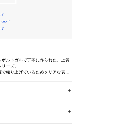
いて
について
いて
をポルトガルで丁寧に作られた、上質
シリーズ。
度で織り上げているためクリアな表面
風合いが上品な雰囲気を演出してくれ
てすとんと落ちるシルエットがクリー
ション
 ＞ 
パンツ
 ＞ 
ロングパンツ
％
トでウエスト周りをすっきりとさせつ
プフックで遊び心のあるポイントをプ
不可、タンブル乾燥不可、自然乾燥、アイロ
可、ウエットクリーニング可
ついては、商品の品質表示タグをご覧くださ
トどちらの着こなしもサマになり、幅
してくれる万能なアイテム。
20979 
（モール）