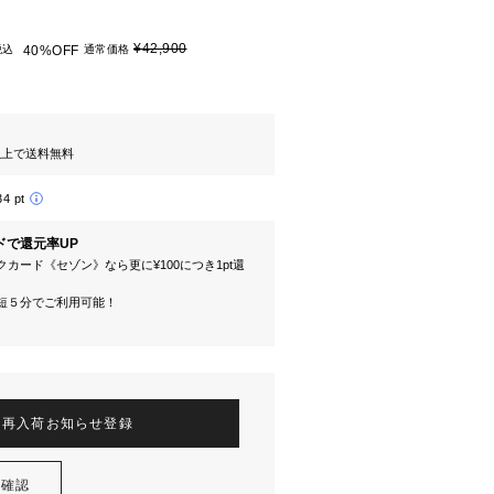
¥42,900
税込
40%OFF
通常価格
円以上で送料無料
34 pt
ドで還元率UP
カード《セゾン》なら更に¥100につき1pt還
短５分でご利用可能！
再入荷お知らせ登録
を確認