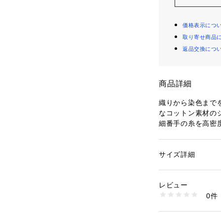
価格表示につ
取り寄せ商品
返品交換につ
商品詳細
織りから染色まで
なコットン素材の
細番手の糸を高密
感で、なめらかな
ます。
パンツは裾にかけ
サイズ詳細
性別：
レディース
ンな印象の一着。
カテゴリー：
ファッ
素材：コットン100
スラッシュポケッ
生産国：日本
レビュー
つ、小さなスナッ
洗濯：手洗い、漂白
0件
ラスしました。
ン仕上げ可、ドライ
※詳しい洗濯方法に
タックイン・アウ
い
広いシーンで活躍
商品番号：
10950000