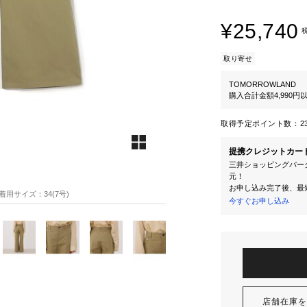
¥25,740
取り寄せ
TOMORROWLAND
購入合計金額4,990
取得予定ポイント数：
2
提携クレジットカー
三井ショッピングパーク
元！
お申し込み完了後、最
7 着用サイズ：34(7号)
今すぐお申し込み
店舗在庫