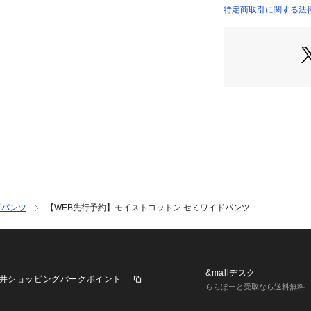
特定商取引に関する法律
23045404106 （
■素材情報
厚み：やや薄手
透け感：なし 
光沢：なし  
伸縮性：なし
手洗い：可 
裏地：なし   
※商品の色味は、
認ください
2025AW商品
グパンツ
【WEB先行予約】モイストコットン セミワイドパンツ
店舗にお問い合わ
けください。
商品番号:23-04-54
※※予約商品の注
&mallデスク
井ショッピングパークポイント
・こちらの画像は
ららぽーと受取なら送料無料
実際の商品と異な