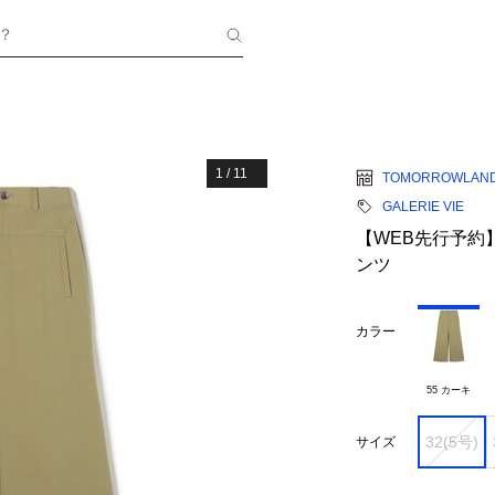
？
1
/
11
TOMORROWLAN
GALERIE VIE
【WEB先行予約
ンツ
カラー
55 カーキ
32(5号)
サイズ