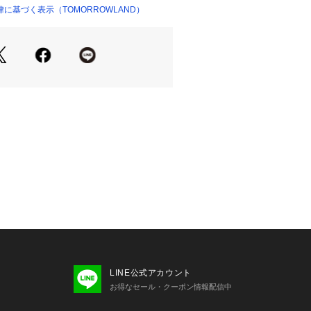
に基づく表示（TOMORROWLAND）
ショップ）
商品単体または素材アップ画像をご確
せの際は、下記の商品番号をお申し付
-04106
意事項※※
LINE公式アカウント
サンプルを使用しています。
お得なセール・クーポン情報配信中
る場合がありますので予めご了承下さ