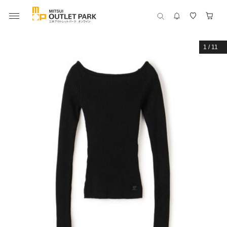
1
/
11