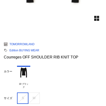
TOMORROWLAND
Edition BUYING WEAR
Courreges OFF SHOULDER RIB KNIT TOP
カラー
19 ブラッ

S
M
サイズ