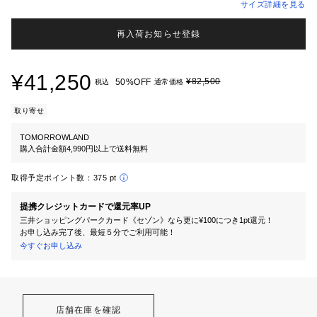
サイズ詳細を見る
再入荷お知らせ登録
¥41,250
¥82,500
50%OFF
税込
通常価格
取り寄せ
TOMORROWLAND
購入合計金額4,990円以上で送料無料
取得予定ポイント数：
375 pt
提携クレジットカードで還元率UP
三井ショッピングパークカード《セゾン》なら更に¥100につき1pt還元！
お申し込み完了後、最短５分でご利用可能！
今すぐお申し込み
店舗在庫を確認