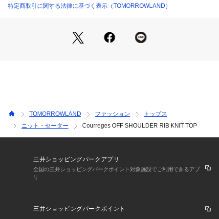
※商品の色味は、商品単体または素材アップ画像をご確認くだ
特定商取引に関する法律に基づく表示（TOMORROWLAND）
さい
2025AW商品
店舗にお問い合わせの際は、下記の商品番号をお申し付けくだ
さい。
商品番号:37-02-54-02022
TOMORROWLAND
ファッション
トップス
ニット・セーター
Courreges OFF SHOULDER RIB KNIT TOP
三井ショッピングパークアプリ
全国の三井ショッピングパークポイント対象施設でご利用できるアプ
リ
三井ショッピングパークポイント