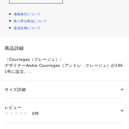
価格表示について
取り寄せ商品について
返品交換について
商品詳細
〈Courreges（クレージュ）〉
デザイナーAndre Courreges（アンドレ　クレージュ）が196
1年に設立。
ポップアートからも影響を受けクチュールとデザイン、カルチ
ャーにおいて変革をもたらし、ファッションにおいて女性を開
放したメゾンとして世界に大きく影響を及ぼした。
サイズ詳細
性別：
レディース
2016年に創立者のAndre Courregesが死去、2018年から新CE
カテゴリー：
ファッション
 ＞ 
トップス
 ＞ 
ニット・セーター
素材：レーヨン70％　ポリエステル30％
Oと新デザイナーとともにリブランディング。
生産国：ブルガリア
レビュー
脱プラスティックを宣言し、ブランドの代表的なアイテムだっ
洗濯：手洗い、漂白不可、タンブル乾燥不可、自然乾燥、アイロン仕上げ
0件
たビニール素材などの使用を中止し、新生クレージュをスター
可、ドライ不可、ウエットクリーニング可
※詳しい洗濯方法については、商品の品質表示タグをご覧ください
トした。
商品番号：
1095000021082 
（モール）
37025402022 （ショップ）