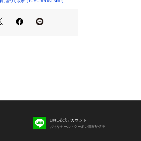
に基づく表示（TOMORROWLAND）
21086 
（モール）
dre Courregesが死去、2018年か
ショップ）
ザイナーとともにリブランディング。
を宣言し、ブランドの代表的なアイテ
素材などの使用を中止し、新生クレー
た。
商品単体または素材アップ画像をご確
せの際は、下記の商品番号をお申し付
-07006
LINE公式アカウント
お得なセール・クーポン情報配信中