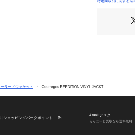
ぼした。
特定商取引に関する法律
い
商品番号：
10950000
2016年に創立者のAn
37075407006 （
ら新CEOと新デ
脱プラスティック
ムだったビニール
ジュをスタートし
※商品の色味は、
認ください
2025AW商品
店舗にお問い合わ
けください。
テーラードジャケット
Courreges REEDITION VINYL JACKT
商品番号:37-07-54
&mallデスク
井ショッピングパークポイント
ららぽーと受取なら送料無料