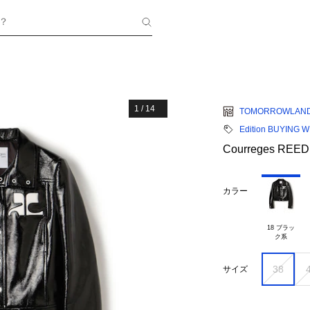
？
1
/
14
TOMORROWLAN
Edition BUYING 
Courreges REED
カラー
18 ブラッ

38
サイズ