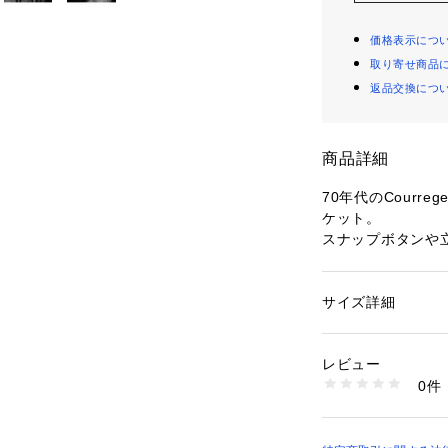
価格表示につ
取り寄せ商品
返品交換につ
商品詳細
70年代のCourr
ケット。
スナップボタンや
ィールにもこだわ
胸元のCourreg
サイズ詳細
性別：
レディース
〈Courreges（
カテゴリー：
ファッ
ト
デザイナーAndre
素材：表地：コットン
レビュー
が1961年に設立。
ロン55％　ポリウレ
0件
ポップアートから
生産国：スロバキア
洗濯：洗濯不可、漂
カルチャーにおい
不可、ドライ不可、
いて女性を開放し
※詳しい洗濯方法に