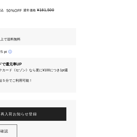
¥181,500
税込
50%OFF
通常価格
円以上で送料無料
25 pt
ドで還元率UP
カード《セゾン》なら更に¥100につき1pt還
短５分でご利用可能！
再入荷お知らせ登録
を確認