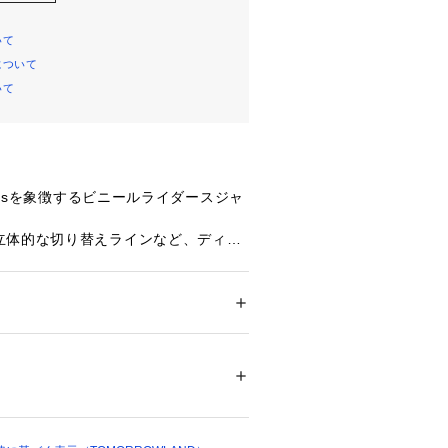
いて
について
いて
egesを象徴するビニールライダースジャ
立体的な切り替えラインなど、ディテ
り、上品な光沢感が印象的。
esロゴパッチがアクセントに。
クレージュ）〉
ション
 ＞ 
ジャケット
 ＞ 
テーラードジャケッ
 Courreges（アンドレ　クレージュ）
88％　ポリウレタン12％　ロゴ部分：ナイ
タン45％　裏地：キュプラ100％
も影響を受けクチュールとデザイン、
白不可、タンブル乾燥不可、アイロン仕上げ
て変革をもたらし、ファッションにお
ウエットクリーニング不可
たメゾンとして世界に大きく影響を及
ついては、商品の品質表示タグをご覧くださ