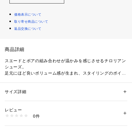
価格表示について
取り寄せ商品について
返品交換について
商品詳細
スエードとボアの組み合わせが温かみを感じさせるチロリアン
シューズ。
足元にほど良いボリューム感が生まれ、スタイリングのポイン
トになってくれます。
カラータイツやソックスと合わせるのもおすすめ。
秋冬のコーディネートで活躍してくれる一足です。
サイズ詳細
性別：
レディース
カテゴリー：
シューズ
 ＞ 
その他シューズ
素材：-
※サイズ※
生産国：イタリア
レビュー
36　23.0cm～23.5cm
商品番号：
1095000021204 
（モール）
0件
37　23.5cm～24.0cm
27015501005 （ショップ）
38　24.0cm～24.5cm