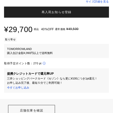
サイズ詳細を見る
再入荷お知らせ登録
¥29,700
¥49,500
40%OFF
税込
通常価格
取り寄せ
TOMORROWLAND
購入合計金額4,990円以上で送料無料
取得予定ポイント数：
270 pt
提携クレジットカードで還元率UP
三井ショッピングパークカード《セゾン》なら更に¥100につき1pt還元！
お申し込み完了後、最短５分でご利用可能！
今すぐお申し込み
店舗在庫を確認