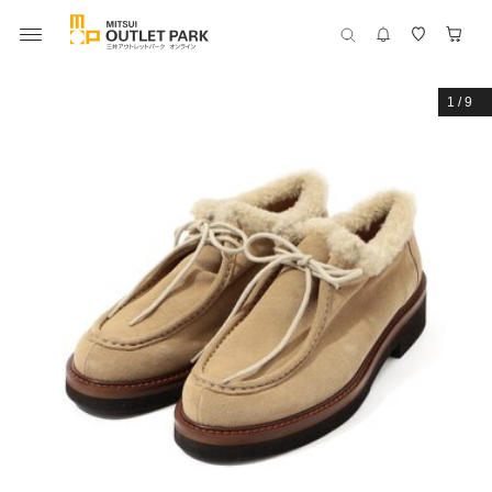
1
/
9