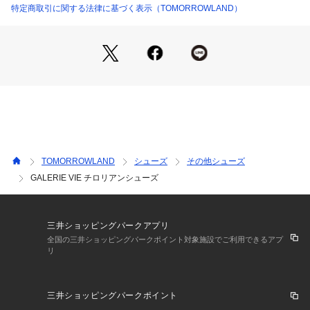
国によってサイズ基準が異なり、デザインや素材、ブランドに
特定商取引に関する法律に基づく表示（TOMORROWLAND）
よっても差があります。
あくまでも標準的な目安としてご利用ください。
※商品の色味は、商品単体または素材アップ画像をご確認くだ
さい
2025AW商品
店舗にお問い合わせの際は、下記の商品番号をお申し付けくだ
さい。
TOMORROWLAND
シューズ
その他シューズ
商品番号:27-01-55-01005
GALERIE VIE チロリアンシューズ
三井ショッピングパークアプリ
全国の三井ショッピングパークポイント対象施設でご利用できるアプ
リ
三井ショッピングパークポイント