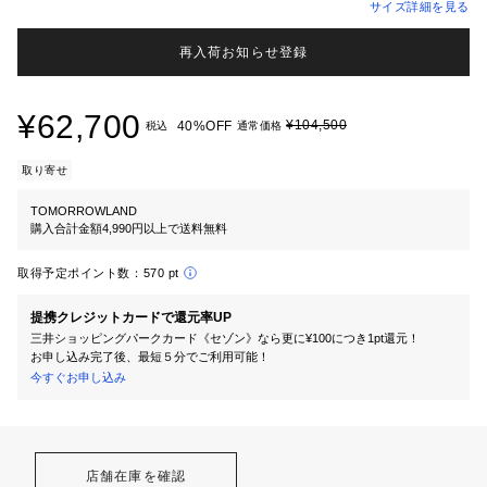
サイズ詳細を見る
再入荷お知らせ登録
¥62,700
¥104,500
40%OFF
税込
通常価格
取り寄せ
TOMORROWLAND
購入合計金額4,990円以上で送料無料
取得予定ポイント数：
570 pt
提携クレジットカードで還元率UP
三井ショッピングパークカード《セゾン》なら更に¥100につき1pt還元！
お申し込み完了後、最短５分でご利用可能！
今すぐお申し込み
店舗在庫を確認