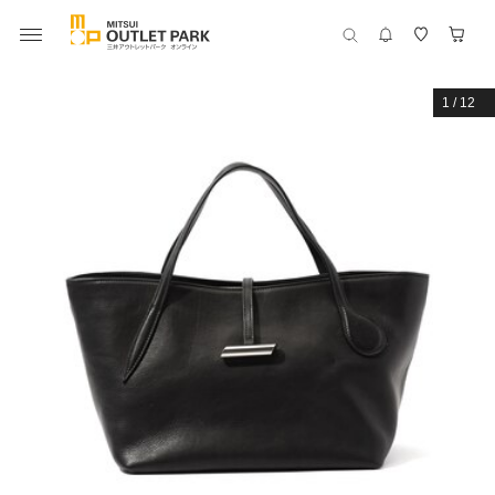
1
/
12