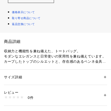
価格表示について
取り寄せ商品について
返品交換について
商品詳細
収納力と機能性を兼ね備えた、トートバッグ。
モダンなエレガンスと日常使いの実用性を兼ね備えています。
カーブしたトップのシルエットと、存在感のあるペンネ金具が
特徴で、あらゆるシーンで活躍してくれるトートバッグ。
〈LIFFNER（リフナー）〉
サイズ詳細
性別：
レディース
2012年にストックホルムでスタートしたレザーグッズブラン
カテゴリー：
バッグ
 ＞ 
その他バッグ
素材：-
ド。
生産国：イタリア
レビュー
モダンなスカンジナビアデザインとイタリアの伝統的なクラフ
商品番号：
1095000021208 
（モール）
0件
ツマンシップを融合させたコレクションを展開。
26035403003 （ショップ）
シンプルかつミニマルなシルエットに、彫刻からインスパイア
されたポップなデザインを取り入れることで遊び心を加えてい