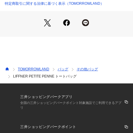
ます。
特定商取引に関する法律に基づく表示（TOMORROWLAND）
※商品の色味は、商品単体または素材アップ画像をご確認くだ
さい
2025AW商品
店舗にお問い合わせの際は、下記の商品番号をお申し付けくだ
さい。
商品番号:26-03-54-03003
TOMORROWLAND
バッグ
その他バッグ
LIFFNER PETITE PENNE トートバッグ
三井ショッピングパークアプリ
全国の三井ショッピングパークポイント対象施設でご利用できるアプ
リ
三井ショッピングパークポイント