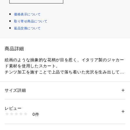
価格表示について
取り寄せ商品について
返品交換について
商品詳細
絵画のような抽象的な花柄が目を惹く、イタリア製のジャカー
ド素材を使用したスカート。
チンツ加工を施すことで上品で落ち着いた光沢を生み出してい
ます。
生地の適度なハリと膨らみで立体感のあるフォルムに仕上げた
一着。
サイズ詳細
性別：
レディース
ベルトとスカートのギャザーの細かさを変えることで、ほど良
カテゴリー：
ファッション
 ＞ 
スカート
 ＞ 
ひざ丈スカート
素材：表地：ポリエステル100％　裏地：キュプラ
いボリュームになるように調整しています。
生産国：日本
レビュー
シンプルなトップスを合わせるだけでスタイリングが決まる、
洗濯：洗濯不可、漂白不可、アイロン仕上げ可、ドライ可、ウエットクリ
0件
華やかな表情のアイテムです。
ーニング不可
※詳しい洗濯方法については、商品の品質表示タグをご覧ください
商品番号：
1095000021796 
（モール）
※商品の色味は、商品単体または素材アップ画像をご確認くだ
13055405101 （ショップ）