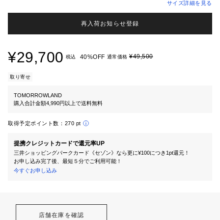
サイズ詳細を見る
再入荷お知らせ登録
¥29,700
¥49,500
40%OFF
税込
通常価格
取り寄せ
TOMORROWLAND
購入合計金額4,990円以上で送料無料
取得予定ポイント数：
270 pt
提携クレジットカードで還元率UP
三井ショッピングパークカード《セゾン》なら更に¥100につき1pt還元！
お申し込み完了後、最短５分でご利用可能！
今すぐお申し込み
店舗在庫を確認