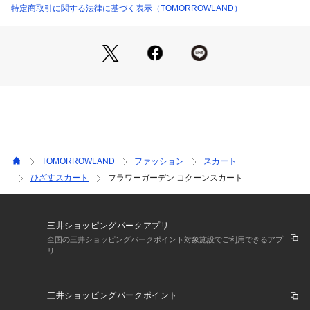
さい
特定商取引に関する法律に基づく表示（TOMORROWLAND）
2025AW商品
店舗にお問い合わせの際は、下記の商品番号をお申し付けくだ
さい。
商品番号:13-05-54-05101
TOMORROWLAND
ファッション
スカート
ひざ丈スカート
フラワーガーデン コクーンスカート
三井ショッピングパークアプリ
全国の三井ショッピングパークポイント対象施設でご利用できるアプ
リ
三井ショッピングパークポイント