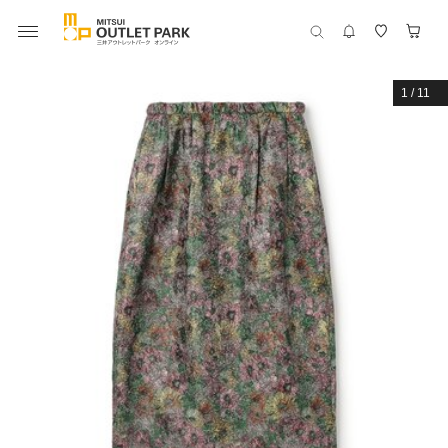
1
/
11