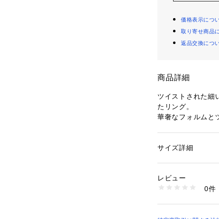
価格表示につ
取り寄せ商品
返品交換につ
商品詳細
ツイストされた細
たリング。
華奢なフォルムと
華やかな印象にし
〈NINA&JULE
サイズ詳細
性別：
レディース
原産地はメキシコ
カテゴリー：
ファッ
ヘアアクセサリー
ブランド。
素材：-
レビュー
リーズナブルな価
生産国：メキシコ
0件
す。
商品番号：
10950000
27105510068 （
※商品の色味は、