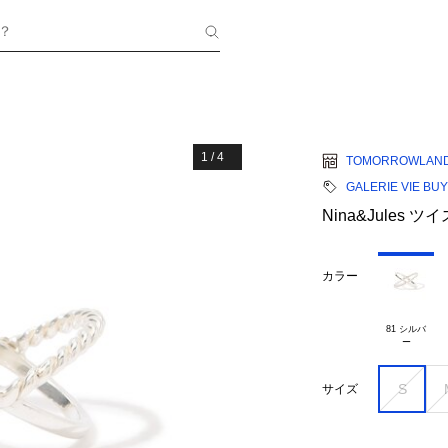
？
1
/
4
TOMORROWLAN
GALERIE VIE BU
Nina&Jules 
カラー
81 シルバ

S
サイズ