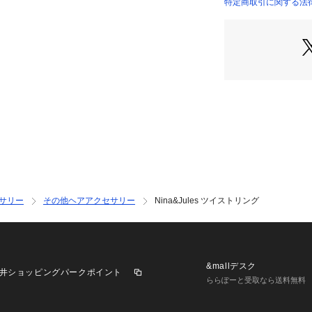
認ください
特定商取引に関する法律
2025AW商品
店舗にお問い合わ
けください。
商品番号:27-10-55
サリー
その他ヘアアクセサリー
Nina&Jules ツイストリング
&mallデスク
井ショッピングパークポイント
ららぽーと受取なら送料無料