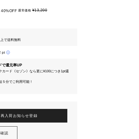
¥13,200
40%OFF
通常価格
円以上で送料無料
2 pt
ドで還元率UP
カード《セゾン》なら更に¥100につき1pt還
短５分でご利用可能！
再入荷お知らせ登録
を確認