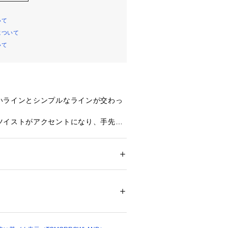
いて
について
いて
いラインとシンプルなラインが交わっ
ツイストがアクセントになり、手先を
てくれます。
S（ニナ アンド ジュール）〉
・デザインは、フランスのジュエリー
ション
 ＞ 
帽子・ヘアアクセサリー
 ＞ 
その他
格でデザイン性豊かな商品が揃いま
21879 
（モール）
ショップ）
商品単体または素材アップ画像をご確