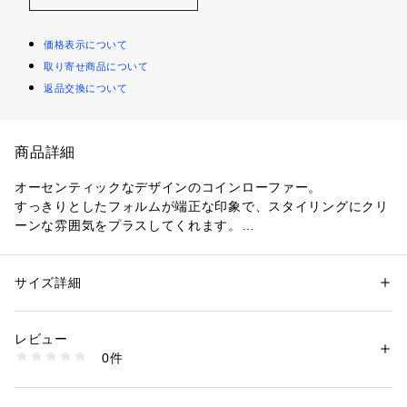
価格表示について
取り寄せ商品について
返品交換について
商品詳細
オーセンティックなデザインのコインローファー。
すっきりとしたフォルムが端正な印象で、スタイリングにクリ
ーンな雰囲気をプラスしてくれます。
トレンドに左右されず活躍してくれる、ワードローブに一つ用
意しておきたいベーシックアイテム。
サイズ詳細
性別：
レディース
※サイズ※
カテゴリー：
シューズ
 ＞ 
その他シューズ
素材：-
36 　23.0cm～23.5cm
生産国：イタリア
レビュー
37 　23.5cm～24.0cm
商品番号：
1095000022174 
（モール）
0件
38　24.0cm～24.5cm
27015501004 （ショップ）
国によってサイズ基準が異なり、デザインや素材、ブランドに