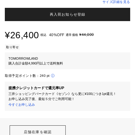
サイズ詳細を見る
再入荷お知らせ登録
¥26,400
¥44,000
40%OFF
税込
通常価格
取り寄せ
TOMORROWLAND
購入合計金額4,990円以上で送料無料
取得予定ポイント数：
240 pt
提携クレジットカードで還元率UP
三井ショッピングパークカード《セゾン》なら更に¥100につき1pt還元！
お申し込み完了後、最短５分でご利用可能！
今すぐお申し込み
店舗在庫を確認