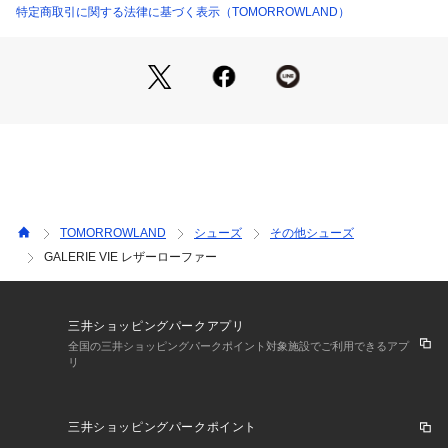
よっても差があります。
特定商取引に関する法律に基づく表示（TOMORROWLAND）
あくまでも標準的な目安としてご利用ください。
※商品の色味は、商品単体または素材アップ画像をご確認くだ
さい
2025AW商品
店舗にお問い合わせの際は、下記の商品番号をお申し付けくだ
さい。
商品番号:27-01-55-01004
TOMORROWLAND
シューズ
その他シューズ
GALERIE VIE レザーローファー
※包装紙破損、箱破損につきましては商品に不良が無い場合に
限り出荷させていただいております。
三井ショッピングパークアプリ
全国の三井ショッピングパークポイント対象施設でご利用できるアプ
リ
三井ショッピングパークポイント