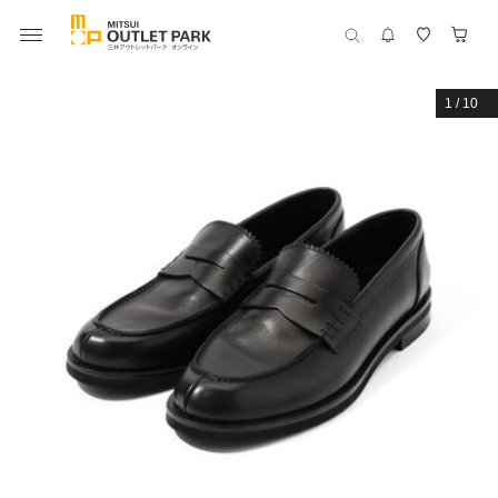
1
/
10