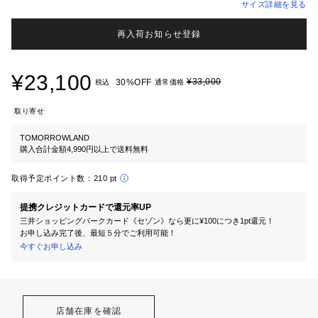
サイズ詳細を見る
再入荷お知らせ登録
¥23,100
¥33,000
30%OFF
税込
通常価格
取り寄せ
TOMORROWLAND
購入合計金額4,990円以上で送料無料
取得予定ポイント数：
210 pt
提携クレジットカードで還元率UP
三井ショッピングパークカード《セゾン》なら更に¥100につき1pt還元！
お申し込み完了後、最短５分でご利用可能！
今すぐお申し込み
店舗在庫を確認