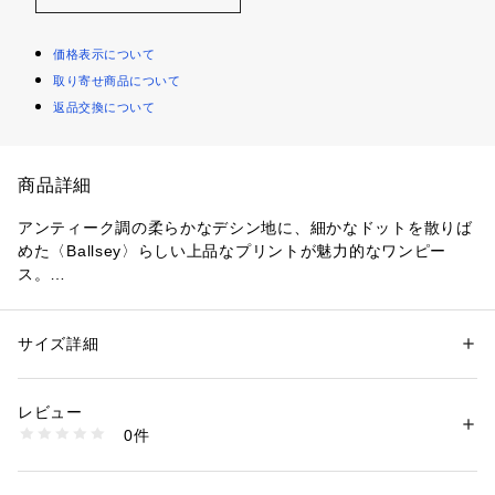
価格表示について
取り寄せ商品について
返品交換について
商品詳細
アンティーク調の柔らかなデシン地に、細かなドットを散りば
めた〈Ballsey〉らしい上品なプリントが魅力的なワンピー
ス。
特別なプリント技術を使用し、裏面もしっかりと染め上げたこ
だわりの素材です。
タイト＆リーンシルエットのワンピースは裾のティアードデザ
サイズ詳細
性別：
レディース
インで大人の甘さをプラスした一着。
カテゴリー：
ファッション
 ＞ 
ワンピース・ドレス
 ＞ 
ワンピース
素材：ポリエステル100％
ウエストはゴム仕様でほのかなシェイプを入れており、共地の
生産国：日本
レビュー
リボンで微調整が可能です。
洗濯：手洗い、漂白不可、タンブル乾燥不可、自然乾燥、アイロン仕上げ
0件
ポリエステルならではのイージーケア性で扱いやすいのも嬉し
可、ドライ可、ウエットクリーニング可
※詳しい洗濯方法については、商品の品質表示タグをご覧ください
いポイント。
商品番号：
1095000022399 
（モール）
一枚さらりと着こなすのはもちろんジレやニットなどとのレイ
11065406134 （ショップ）