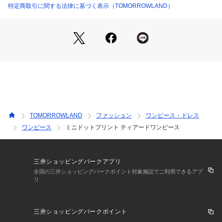
ヤードスタイルもお楽しみいただけ、幅広いシーンに活躍して
特定商取引に関する法律に基づく表示（TOMORROWLAND）
くれるアイテムです。
■素材情報
厚み：やや薄手
透け感：なし
光沢：なし
伸縮性：なし
手洗い：可 
裏地：なし（ペチコート付き）
TOMORROWLAND
ファッション
ワンピース・ドレス
※商品の色味は、商品単体または素材アップ画像をご確認くだ
ワンピース
ミニドットプリント ティアードワンピース
さい
2025AW商品
三井ショッピングパークアプリ
店舗にお問い合わせの際は、下記の商品番号をお申し付けくだ
全国の三井ショッピングパークポイント対象施設でご利用できるアプ
リ
さい。
商品番号:11-06-54-06134
三井ショッピングパークポイント