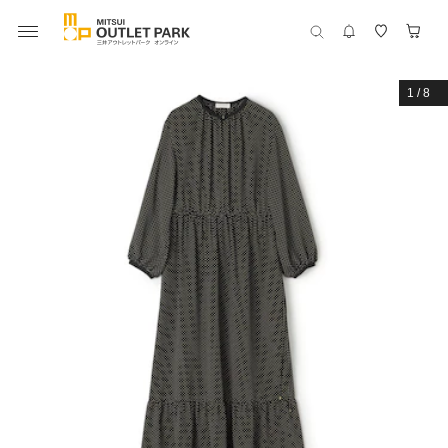
1
/
8