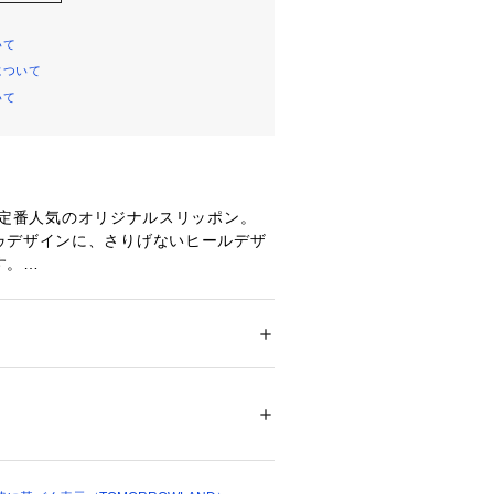
いて
について
いて
IE〉定番人気のオリジナルスリッポン。
ゥデザインに、さりげないヒールデザ
す。
アクセントをもたらし、幅広いスタイ
くれる一足。
ズ
 ＞ 
その他シューズ
.0cm
.5cm
22459 
（モール）
.0cm
ショップ）
.5cm
.0cm