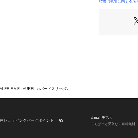
特定商取引に関する法律
国によってサイズ
ンドによっても差
あくまでも標準的
※商品の色味は、
認ください。
※商品の色味は、
認ください
2025AW商品
店舗にお問い合わ
ALERIE VIE LAUREL カバードスリッポン
けください。
商品番号:27-01-55
※包装紙破損、箱
場合に限り出荷さ
&mallデスク
井ショッピングパークポイント
ららぽーと受取なら送料無料