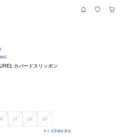
D
YING
 LAUREL カバードスリッポン
36
37
38
39
サイズ詳細を見る