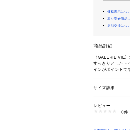
価格表示につ
取り寄せ商品
返品交換につ
商品詳細
〈GALERIE V
すっきりとしたト
インがポイントで
シンプルな装いに
リングに活躍して
サイズ詳細
性別：
レディース
※サイズ※
カテゴリー：
シュー
素材：-
35　 22.5cm～23
生産国：インド
レビュー
36 　23.0cm～23
商品番号：
10950000
0件
37 　23.5cm～24
27015501036 （
38 　24.0cm～24
39　 24.5cm～25