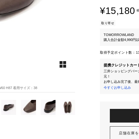
¥15,180
取り寄せ
TOMORROWLAND
購入合計金額4,990
取得予定ポイント数：
1
提携クレジットカー
三井ショッピングパーク
元！
お申し込み完了後、最
今すぐお申し込み
60 H87 着用サイズ：38
店舗在庫