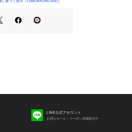
に基づく表示（TOMORROWLAND）
基準が異なり、デザインや素材、ブラ
があります。
な目安としてご利用ください。
商品単体または素材アップ画像をご確
商品単体または素材アップ画像をご確
せの際は、下記の商品番号をお申し付
-01036
破損につきましては商品に不良が無い
せていただいております。
LINE公式アカウント
お得なセール・クーポン情報配信中