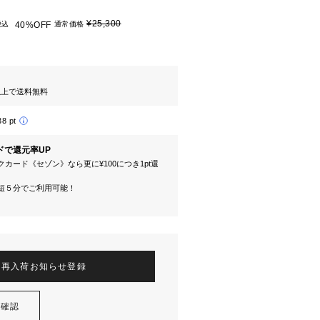
¥25,300
税込
40%OFF
通常価格
円以上で送料無料
38 pt
ドで還元率UP
カード《セゾン》なら更に¥100につき1pt還
短５分でご利用可能！
再入荷お知らせ登録
を確認