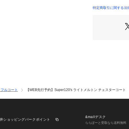
認ください
商品番号：
10950000
特定商取引に関する法律
34085408002 （
2025AW商品
店舗にお問い合わ
けください。
商品番号:34-08-54
※※予約商品の注
・こちらの画像は
実際の商品と異な
い。
・入荷状況により
発送が店頭販売よ
・店頭に一部在庫
ッフルコート
【WEB先行予約】Super120's ライトメルトン チェスターコート
&mallデスク
井ショッピングパークポイント
ららぽーと受取なら送料無料