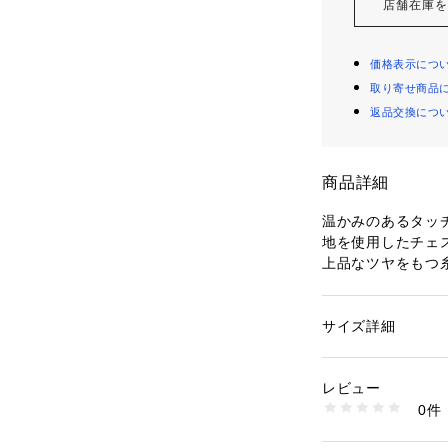
店舗在庫
価格表示につ
取り寄せ商品
返品交換につ
商品詳細
温かみのあるタッ
地を使用したチェ
上品なツヤをもつ
ある糸を組み合わ
この特別な糸を二
らかさをあわせ持
サイズ詳細
性別：
レディース
が生まれます。
カテゴリー：
ファッ
素材：表地：ウール1
ざっくりはおれる
生産国：ベトナム
レビュー
叶います。
洗濯：洗濯不可、漂
0件
ットクリーニング不
※詳しい洗濯方法に
※商品の色味は、
い