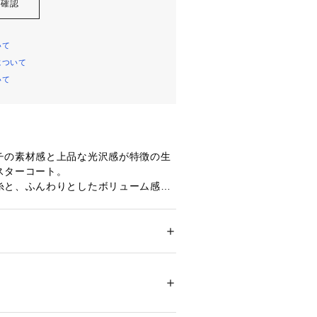
を確認
いて
について
いて
チの素材感と上品な光沢感が特徴の生
スターコート。
糸と、ふんわりとしたボリューム感の
せた特別な生地。
重織りにすることで、しなやかさと柔
ち、優雅なドレープと気品ある佇まい
ション
 ＞ 
アウター
 ＞ 
ダッフルコート
00％　裏地：キュプラ
サイズ感ながらシャープな着こなしが
白不可、アイロン仕上げ可、ドライ可、ウエ
可
ついては、商品の品質表示タグをご覧くださ
商品単体または素材アップ画像をご確