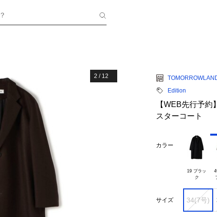
？
2
/
12
TOMORROWLAN
Edition
【WEB先行予約】S
スターコート
カラー
19 ブラッ

4
34(7号)
サイズ