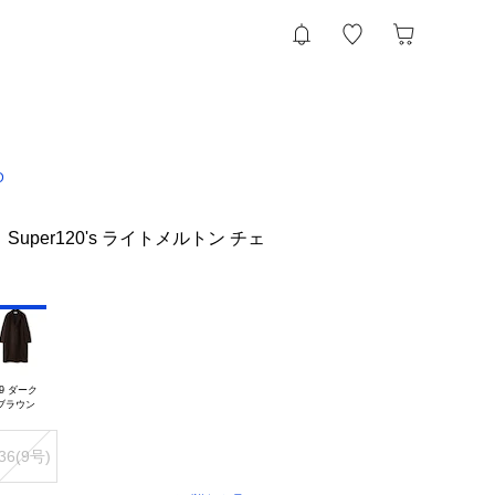
D
uper120's ライトメルトン チェ
9 ダーク

36(9号)