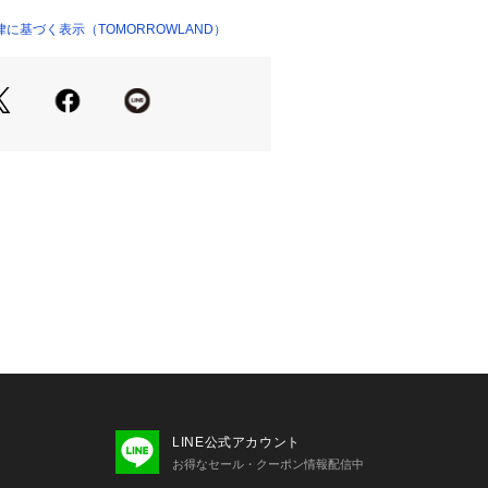
22748 
（モール）
に基づく表示（TOMORROWLAND）
ショップ）
せの際は、下記の商品番号をお申し付
-08002
意事項※※
サンプルを使用しています。
る場合がありますので予めご了承下さ
お届け予定が前後したり、お客様への
り遅れる場合がございます。
がある場合もございます。
LINE公式アカウント
お得なセール・クーポン情報配信中