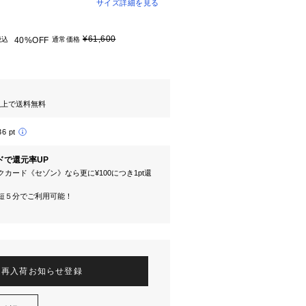
サイズ詳細を見る
¥61,600
税込
40%OFF
通常価格
円以上で送料無料
36 pt
ドで還元率UP
カード《セゾン》なら更に¥100につき1pt還
短５分でご利用可能！
再入荷お知らせ登録