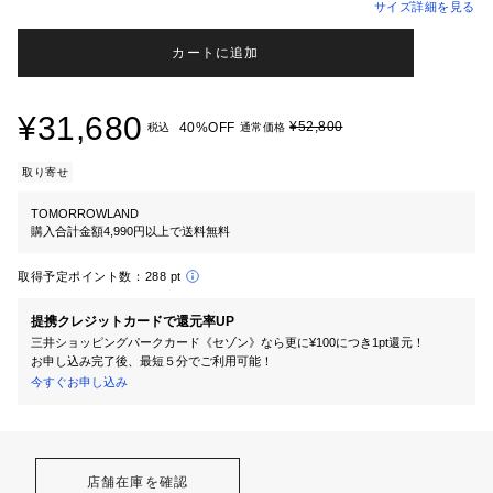
サイズ詳細を見る
カートに追加
¥31,680
¥52,800
40%OFF
税込
通常価格
取り寄せ
TOMORROWLAND
購入合計金額4,990円以上で送料無料
取得予定ポイント数：
288 pt
提携クレジットカードで還元率UP
三井ショッピングパークカード《セゾン》なら更に¥100につき1pt還元！
お申し込み完了後、最短５分でご利用可能！
今すぐお申し込み
店舗在庫を確認