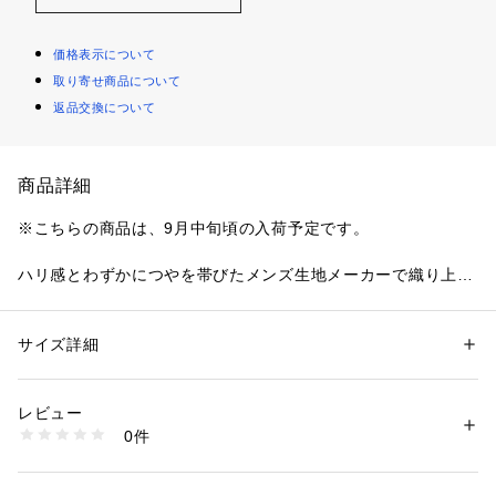
価格表示について
取り寄せ商品について
返品交換について
商品詳細
※こちらの商品は、9月中旬頃の入荷予定です。
ハリ感とわずかにつやを帯びたメンズ生地メーカーで織り上げ
た高密度ドスキンを使用した、仕立てが美しいオーバーサイズ
ドジャケット。
ラグジュアリーな素材を活かした立体的なパターンは存在感の
サイズ詳細
性別：
レディース
ある仕上がりに。
カテゴリー：
ファッション
 ＞ 
ジャケット
 ＞ 
テーラードジャケット
素材：表地：ウール51％　ポリエステル49％　裏地：キュプラ
フロントボタンの留め方は2WAYで、コートのようにお召いた
生産国：日本
レビュー
だける一着です。
洗濯：洗濯不可、漂白不可、アイロン仕上げ可、ドライ可、ウエットクリ
0件
ーニング不可
※詳しい洗濯方法については、商品の品質表示タグをご覧ください
※商品の色味は、商品単体または素材アップ画像をご確認くだ
商品番号：
1095000022838 
（モール）
さい
34075407007 （ショップ）