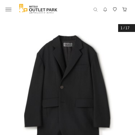
1
/
17