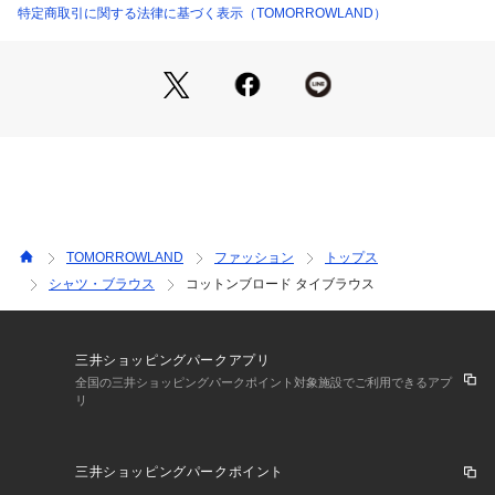
特定商取引に関する法律に基づく表示（TOMORROWLAND）
※商品の色味は、商品単体または素材アップ画像をご確認くだ
さい
2025AW商品
店舗にお問い合わせの際は、下記の商品番号をお申し付けくだ
さい。
商品番号:12-01-54-01134
TOMORROWLAND
ファッション
トップス
シャツ・ブラウス
コットンブロード タイブラウス
三井ショッピングパークアプリ
全国の三井ショッピングパークポイント対象施設でご利用できるアプ
リ
三井ショッピングパークポイント