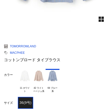
TOMORROWLAND
MACPHEE
コットンブロード タイブラウス
カラー
11 ホワイ

42 ライト

64 ブルー

36(9号)
サイズ