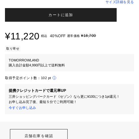
サイズ詳細を見る
カートに追加
¥11,220
¥18,700
40%OFF
税込
通常価格
取り寄せ
TOMORROWLAND
購入合計金額4,990円以上で送料無料
取得予定ポイント数：
102 pt
提携クレジットカードで還元率UP
三井ショッピングパークカード《セゾン》なら更に¥100につき1pt還元！
お申し込み完了後、最短５分でご利用可能！
今すぐお申し込み
店舗在庫を確認