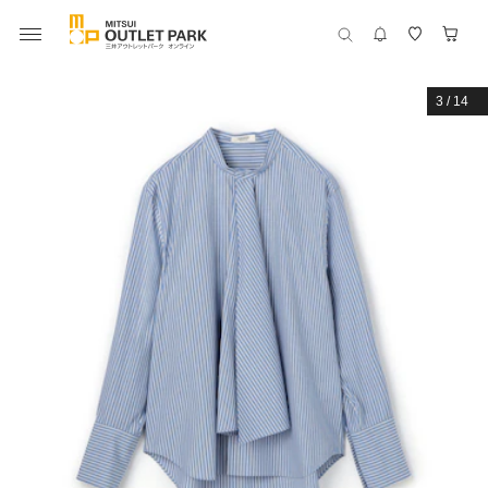
3
/
14