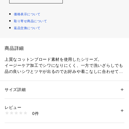
価格表示について
取り寄せ商品について
返品交換について
商品詳細
上質なコットンブロード素材を使用したシリーズ。
イージーケア加工でシワになりにくく、一方で洗いざらしでも
品の良いシワとツヤが出るのでお好みや着こなしに合わせて異
なる表情をお楽しみいただけます。
マニッシュなタイデザインを取り入れた一枚でさまになるブラ
ウス。
サイズ詳細
性別：
レディース
バンドカラーに配した小さなメタルボタンでシャープさをプラ
カテゴリー：
ファッション
 ＞ 
トップス
 ＞ 
シャツ・ブラウス
素材：コットン100％
スしています。
生産国：中国
レビュー
一枚着としてはもちろん、ジャケットやジレなどにインして着
洗濯：手洗い、漂白不可、タンブル乾燥不可、自然乾燥、アイロン仕上げ
0件
こなすのもおすすめ。
可、ドライ可、ウエットクリーニング可
※詳しい洗濯方法については、商品の品質表示タグをご覧ください
きれいめにもカジュアルにも、幅広いコーディネートに活躍し
商品番号：
1095000023004 
（モール）
てくれるアイテムです。
12015401134 （ショップ）