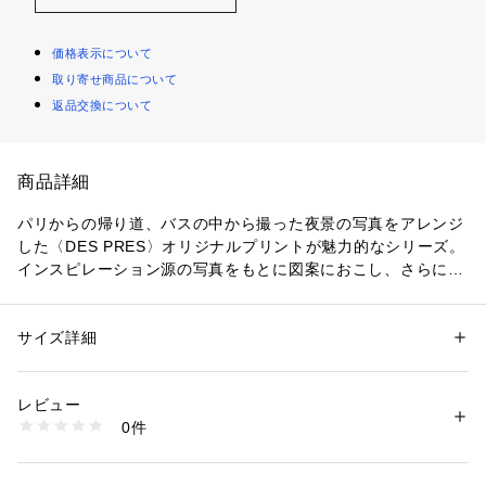
価格表示について
取り寄せ商品について
返品交換について
商品詳細
パリからの帰り道、バスの中から撮った夜景の写真をアレンジ
した〈DES PRES〉オリジナルプリントが魅力的なシリーズ。
インスピレーション源の写真をもとに図案におこし、さらにAI
が作ったモチーフも隠れています。
フレア感を抑えめにしてすっきりとしたバランスに仕上げたマ
ーメイドシルエットのスカート。
サイズ詳細
性別：
レディース
海外縫製ならではのテクニックでシンプルながら細部のディテ
カテゴリー：
ファッション
 ＞ 
スカート
 ＞ 
ひざ丈スカート
素材：表地：トリアセテート85%　ポリエステル15%　裏地：ポリエステ
ールまでこだわっています。
ル
レビュー
ウエストはゴム仕様なので着脱しやすいのも嬉しいポイント。
生産国：日本
0件
どんなトップスと合わせてもブランドらしいモードさのある着
洗濯：手洗い、漂白不可、タンブル乾燥不可、自然乾燥、アイロン仕上げ
可、ドライ可、ウエットクリーニング可
こなしが決まる存在感抜群のアイテムです。
※詳しい洗濯方法については、商品の品質表示タグをご覧ください
商品番号：
1095000023129 
（モール）