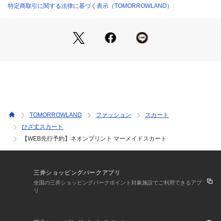
■素材情報
特定商取引に関する法律に基づく表示（TOMORROWLAND）
22055405307 （ショップ）
厚み：普通 　
透け感：なし 
光沢：ややあり
伸縮性：なし
手洗い：可  
裏地：あり（総裏）
※商品の色味は、商品単体または素材アップ画像をご確認くだ
さい
TOMORROWLAND
ファッション
スカート
2025AW商品
ひざ丈スカート
【WEB先行予約】ネオンプリント マーメイドスカート
店舗にお問い合わせの際は、下記の商品番号をお申し付けくだ
さい。
商品番号:22-05-54-05307
三井ショッピングパークアプリ
※※予約商品の注意事項※※
全国の三井ショッピングパークポイント対象施設でご利用できるアプ
・こちらの画像はサンプルを使用しています。
リ
実際の商品と異なる場合がありますので予めご了承下さい。
・入荷状況によりお届け予定が前後したり、お客様への発送が