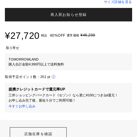
サイズ詳細を見る
再入荷お知らせ登録
¥27,720
¥46,200
40%OFF
税込
通常価格
取り寄せ
TOMORROWLAND
購入合計金額4,990円以上で送料無料
取得予定ポイント数：
252 pt
提携クレジットカードで還元率UP
三井ショッピングパークカード《セゾン》なら更に¥100につき1pt還元！
お申し込み完了後、最短５分でご利用可能！
今すぐお申し込み
店舗在庫を確認