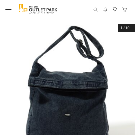
1
/
10