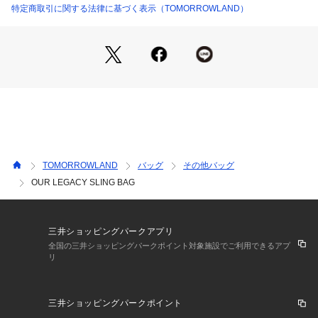
ー、ストリートのカルチャー等からインスピレーションを受
特定商取引に関する法律に基づく表示（TOMORROWLAND）
け、現代的なツイストを加えたスタイルを発信。
デザイン面はもちろん、品質にもっとも重点を置いてモダンか
つクラシックなアイテムを制作しています。
※商品の色味は、商品単体または素材アップ画像をご確認くだ
さい
2025AW商品
店舗にお問い合わせの際は、下記の商品番号をお申し付けくだ
TOMORROWLAND
バッグ
その他バッグ
さい。
OUR LEGACY SLING BAG
商品番号:38-03-54-03002
※※お取扱い上の注意※※
独特の風合いを重視したこちらの製品は、特性上、他のものと
三井ショッピングパークアプリ
擦れ合うと色移りします。
全国の三井ショッピングパークポイント対象施設でご利用できるアプ
リ
白や淡い色の服と合わせての着用はお避け下さい。
その他、お取扱い上の注意をよくご確認の上、ご使用をお願い
します。
三井ショッピングパークポイント