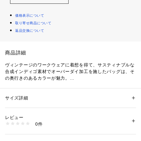
価格表示について
取り寄せ商品について
返品交換について
商品詳細
ヴィンテージのワークウェアに着想を得て、サスティナブルな
合成インディゴ素材でオーバーダイ加工を施したバッグは、そ
の奥行きのあるカラーが魅力。
折りたたみトップの構造は抜群の収納力で、内ポケットも備え
ています。
スタイリングもジェンダーも選ばず日常に寄り添ってくれる、
サイズ詳細
性別：
レディース
頼もしいアイテム。
カテゴリー：
バッグ
 ＞ 
その他バッグ
素材：コットン100％
生産国：ポルトガル
レビュー
〈OUR LEGACY（アワーレガシー）〉
洗濯：洗濯機、漂白不可、タンブル乾燥不可、アイロン仕上げ可、ドライ
0件
Jockum HallinとChristopher Nyingがデザイナーを務めるスウ
可
※詳しい洗濯方法については、商品の品質表示タグをご覧ください
ェーデン発のブランドOUR LEGACY。
商品番号：
1095000023314 
（モール）
ベーシックな服を基調としながら、ヴィンテージやミリタリ
38035403002 （ショップ）