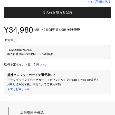
サイズ詳細を見る
再入荷お知らせ登録
¥34,980
¥58,300
40%OFF
税込
通常価格
取り寄せ
TOMORROWLAND
購入合計金額4,990円以上で送料無料
取得予定ポイント数：
318 pt
提携クレジットカードで還元率UP
三井ショッピングパークカード《セゾン》なら更に¥100につき1pt還元！
お申し込み完了後、最短５分でご利用可能！
今すぐお申し込み
店舗在庫を確認