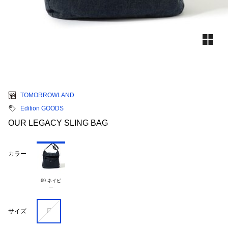
TOMORROWLAND
Edition GOODS
OUR LEGACY SLING BAG
カラー
69 ネイビ

F
サイズ