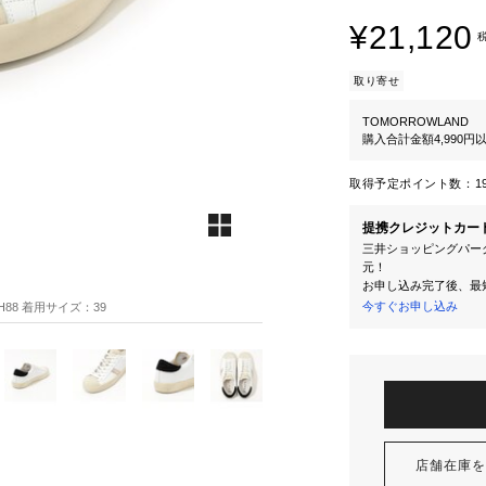
¥21,120
取り寄せ
TOMORROWLAND
購入合計金額4,990
取得予定ポイント数：
1
提携クレジットカー
三井ショッピングパーク
元！
お申し込み完了後、最
今すぐお申し込み
 H88 着用サイズ：39
店舗在庫