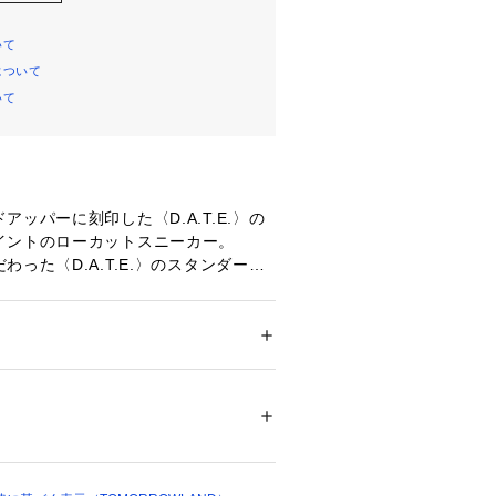
いて
について
いて
ッパーに刻印した〈D.A.T.E.〉の
イントのローカットスニーカー。
った〈D.A.T.E.〉のスタンダード
ールでグリップ力と弾力性に優れてい
、2.5cmのインソールで履き心地も
ズ
 ＞ 
その他シューズ
リーのコンビはシンプルでどんなスタ
すく、カジュアルにも綺麗めなコーデ
23427 
（モール）
スメの一足。
ショップ）
イト）〉