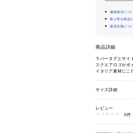
価格表示につ
取り寄せ商品
返品交換につ
商品詳細
ラバータグとサイドア
スクエアロゴがポ
イタリア素材にこだわ
モデルです。
ソールはラバーソ
るので、疲れにくく
サイズ詳細
性別：
レディース
快適です。
カテゴリー：
シュー
素材：牛革
ホワイトとアイボ
生産国：ベトナム
レビュー
イルにも合わせや
商品番号：
10950000
0件
ィネートにもオス
26015501001 （
〈D.A.T.E.（デ