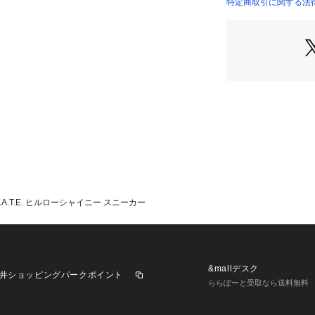
2005年に出会っ
特定商取引に関する法律
れたスニーカーブ
2006年、世界的
ンを発表したとこ
コレクションはメ
クションの誕生と
※サイズ※
36.0　22.5cm
37.0　23.5cm
38.0　24.5cm
39.0　25.5cm
国によってサイズ
.A.T.E. ヒルローシャイニー スニーカー
ンドによっても差
あくまでも標準的
※商品の色味は、
認ください
&mallデスク
井ショッピングパークポイント
ららぽーと受取なら送料無料
2025AW商品