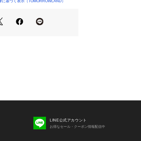
た創設者4人のイニシャルから名付けら
に基づく表示（TOMORROWLAND）
ランド。
に有名なメンズの展示会にてコレクショ
ろ、そのクラフトマンシップを感じる
ディアで話題を呼び、ファーストコレ
なりました。
基準が異なり、デザインや素材、ブラ
があります。
な目安としてご利用ください。
商品単体または素材アップ画像をご確
LINE公式アカウント
お得なセール・クーポン情報配信中