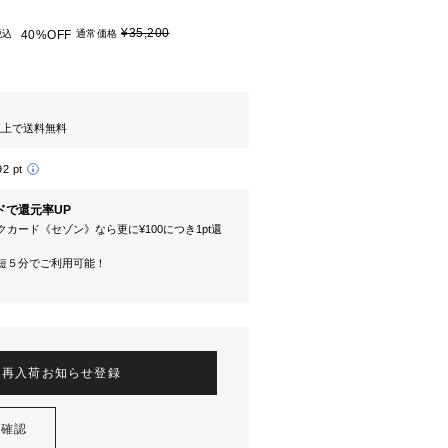
¥35,200
税込
40%OFF
通常価格
円以上で送料無料
92 pt
ドで還元率UP
カード《セゾン》なら更に¥100につき1pt還
短５分でご利用可能！
再入荷お知らせ登録
を確認