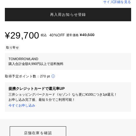
サイズ詳細を見る
再入荷お知らせ登録
¥29,700
¥49,500
40%OFF
税込
通常価格
取り寄せ
TOMORROWLAND
購入合計金額4,990円以上で送料無料
取得予定ポイント数：
270 pt
提携クレジットカードで還元率UP
三井ショッピングパークカード《セゾン》なら更に¥100につき1pt還元！
お申し込み完了後、最短５分でご利用可能！
今すぐお申し込み
店舗在庫を確認