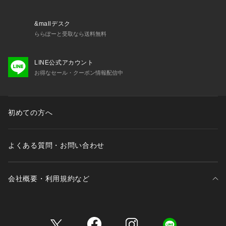
・素材の特性上、色移りしやすい性質があります。（ブラック
のみ）
湿っている際の摩擦は特に色移りしやすい為ご注意下さい。
&mallデスク
・ソフトでデリケートな素材を使用しています。
ららぽーと受取なら送料無料
毛玉ができやすい為、着用後はホコリをはらい、毛羽乱れを整
えるブラッシングがおすすめです。
LINE公式アカウント
取り除く場合は引っ張らず、毛玉取り器やハサミで丁寧にカッ
お得なセール・クーポン情報配信中
トしてください。
初めての方へ
よくある質問・お問い合わせ
会社概要・利用規約など
三井不動産が展開する商業施設一覧