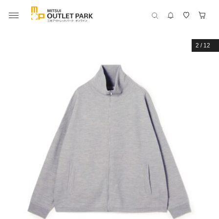
2
/
12