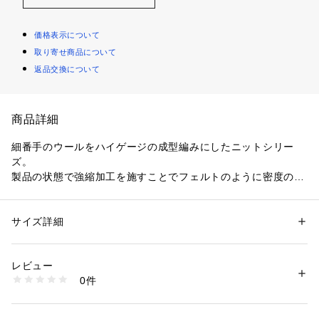
価格表示について
取り寄せ商品について
返品交換について
商品詳細
細番手のウールをハイゲージの成型編みにしたニットシリー
ズ。
製品の状態で強縮加工を施すことでフェルトのように密度のあ
る風合いに仕上げました。
秋冬のシーズンを通して着用できる絶妙な手持ち感もポイント
です。
サイズ詳細
性別：
レディース
カーディガンはハイネックとジップアップデザインでスポーテ
カテゴリー：
ファッション
 ＞ 
トップス
 ＞ 
ニット・セーター
素材：ウール100％
ィーな印象の一着。
生産国：中国
レビュー
ゆったりとしたシルエットでさらりと羽織るだけで抜け感のあ
洗濯：洗濯不可、漂白不可、タンブル乾燥不可、アイロン仕上げ可、ドラ
0件
る着こなしが決まります。
イ可、ウエットクリーニング不可
※詳しい洗濯方法については、商品の品質表示タグをご覧ください
今季はシャツやハイネックカットソーなど襟のあるトップスと
商品番号：
1095000023518 
（モール）
レイヤードするのがおすすめ。
23025402105 （ショップ）