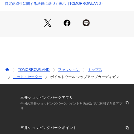
これからの季節にさまざまなスタイリングで活躍してくれるア
特定商取引に関する法律に基づく表示（TOMORROWLAND）
イテムです。
■素材情報
厚み：普通 
透け感：なし
光沢：なし  
伸縮性：ややあり
手洗い：不可
裏地：なし 
TOMORROWLAND
ファッション
トップス
※商品の色味は、商品単体または素材アップ画像をご確認くだ
ニット・セーター
ボイルドウール ジップアップカーディガン
さい
2025AW商品
三井ショッピングパークアプリ
店舗にお問い合わせの際は、下記の商品番号をお申し付けくだ
全国の三井ショッピングパークポイント対象施設でご利用できるアプ
リ
さい。
商品番号:23-02-54-02105
三井ショッピングパークポイント
※※お取扱い上の注意※※