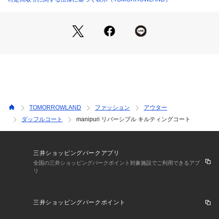
業で丁寧に染め上げる手捺染（ハンドプリント）で作られてい
ます。
その魅力はスカーフだけにとどまらず、バッグや傘、ウェアー
なども展開しています。
※商品の色味は、商品単体または素材アップ画像をご確認くだ
さい
2025AW商品
TOMORROWLAND
ファッション
アウター
店舗にお問い合わせの際は、下記の商品番号をお申し付けくだ
ダッフルコート
manipuri リバーシブル キルティングコート
さい。
商品番号:26-18-55-18018
三井ショッピングパークアプリ
全国の三井ショッピングパークポイント対象施設でご利用できるアプ
リ
三井ショッピングパークポイント