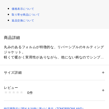
価格表示について
取り寄せ商品について
返品交換について
商品詳細
丸みのあるフォルムが特徴的な、リバーシブルのキルティング
ジャケット。
軽くて暖かく実用性がありながら、他にない柄なのでシンプル
なコーディネートに合わせるだけで大人のカジュアルスタイル
を完成させてくれます。
身幅と肩周りにゆとりがあるので厚手のニットなどにも合わせ
サイズ詳細
性別：
レディース
やすいのも魅力的。
カテゴリー：
ファッション
 ＞ 
アウター
 ＞ 
ダッフルコート
素材：ポリエステル100％　中綿：ポリエステル100％　裏地：ポリエス
テル100％
レビュー
〈manipuri（マニプリ）〉
生産国：中国
0件
2009年、ヴィンテージスカーフの魅力をたくさんの人へ伝え
洗濯：洗濯不可、漂白不可、タンブル乾燥不可、アイロン仕上げ可、ドラ
イ可、ウエットクリーニング可
たいという思いからスタートしたブランド。
※詳しい洗濯方法については、商品の品質表示タグをご覧ください
ヴィンテージスカーフからインスピレーションを得てつくられ
商品番号：
1095000023888 
（モール）
るスカーフやストールは、全て熟練の職人により一版ずつ手作
特定商取引に関する法律に基づく表示（TOMORROWLAND）
26185518018 （ショップ）