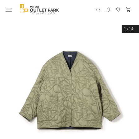
1
/
14