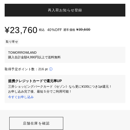
再入荷お知らせ登録
¥23,760
¥39,600
40%OFF
税込
通常価格
取り寄せ
TOMORROWLAND
購入合計金額4,990円以上で送料無料
取得予定ポイント数：
216 pt
提携クレジットカードで還元率UP
三井ショッピングパークカード《セゾン》なら更に¥100につき1pt還元！
お申し込み完了後、最短５分でご利用可能！
今すぐお申し込み
店舗在庫を確認