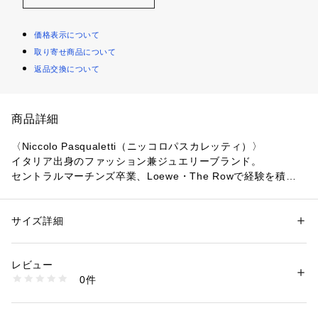
価格表示について
取り寄せ商品について
返品交換について
商品詳細
〈Niccolo Pasqualetti（ニッコロパスカレッティ）〉
イタリア出身のファッション兼ジュエリーブランド。
セントラルマーチンズ卒業、Loewe・The Rowで経験を積ん
だ後、独自のジュエリーブランドを設立。
自然の幾何学に根ざしたアンビバレントなアンドロジニーを完
全に受け入れていることが特徴である。
サイズ詳細
性別：
レディース
カテゴリー：
ファッション
 ＞ 
ワンピース・ドレス
 ＞ 
ワンピース
素材：綿100％
※商品の色味は、商品単体または素材アップ画像をご確認くだ
生産国：イタリア
レビュー
さい
洗濯：洗濯不可、漂白不可、タンブル乾燥不可、アイロン仕上げ可、ドラ
0件
イ可、ウエットクリーニング不可
※詳しい洗濯方法については、商品の品質表示タグをご覧ください
2023AW商品
商品番号：
1095000024203 
（モール）
37063506046 （ショップ）