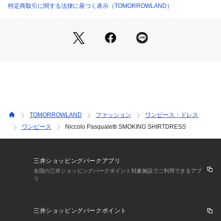
店舗にお問い合わせの際は、下記の商品番号をお申し付けくだ
特定商取引に関する法律に基づく表示（TOMORROWLAND）
さい。
商品番号:37-06-35-06046
TOMORROWLAND
ファッション
ワンピース・ドレス
ワンピース
Niccolo Pasqualetti SMOKING SHIRTDRESS
三井ショッピングパークアプリ
全国の三井ショッピングパークポイント対象施設でご利用できるアプ
リ
三井ショッピングパークポイント