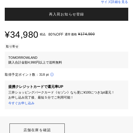
サイズ詳細を見る
再入荷お知らせ登録
¥34,980
¥174,900
80%OFF
税込
通常価格
取り寄せ
TOMORROWLAND
購入合計金額4,990円以上で送料無料
取得予定ポイント数：
318 pt
提携クレジットカードで還元率UP
三井ショッピングパークカード《セゾン》なら更に¥100につき1pt還元！
お申し込み完了後、最短５分でご利用可能！
今すぐお申し込み
店舗在庫を確認