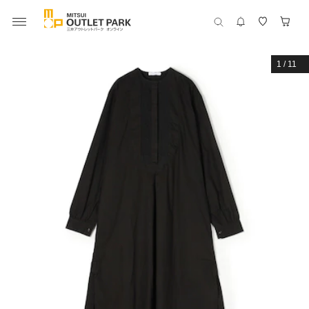
1
/
11