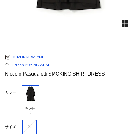
TOMORROWLAND
Edition BUYING WEAR
Niccolo Pasqualetti SMOKING SHIRTDRESS
カラー
19 ブラッ

3
サイズ