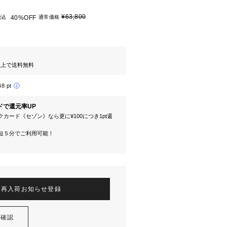
¥63,800
税込
40%OFF
通常価格
円以上で送料無料
48 pt
ドで還元率UP
カード《セゾン》なら更に¥100につき1pt還
短５分でご利用可能！
再入荷お知らせ登録
を確認