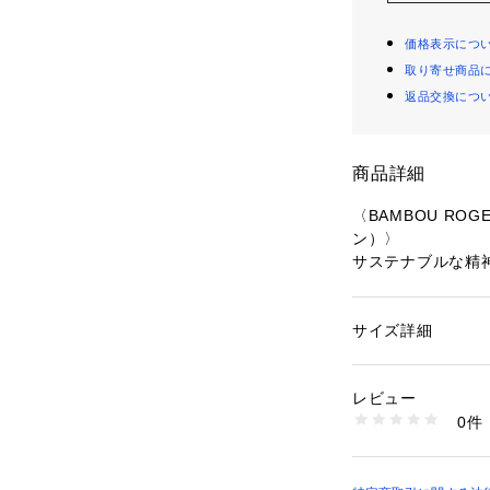
価格表示につ
取り寄せ商品
返品交換につ
商品詳細
〈BAMBOU RO
ン）〉
サステナブルな精
に、2022年にパ
ルブランド。
ハイファッション
サイズ詳細
性別：
レディース
ャー・クォンが再
カテゴリー：
ファッ
素材：コットン77％
く愛用できる上質
生産国：ポルトガル
レビュー
洗濯：洗濯不可、漂
0件
※商品の色味は、
可、ドライ可、ウエ
※詳しい洗濯方法に
認ください
い
商品番号：
10950000