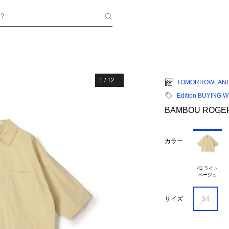
？
1
/
12
TOMORROWLAN
Edition BUYING 
BAMBOU ROG
カラー
41 ライト

34
サイズ