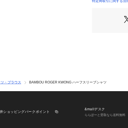
2025SS商品
特定商取引に関する法律
37015201067 （
店舗にお問い合わ
けください。
商品番号:37-01-52
ャツ・ブラウス
BAMBOU ROGER KWONG ハーフスリーブシャツ
&mallデスク
井ショッピングパークポイント
ららぽーと受取なら送料無料