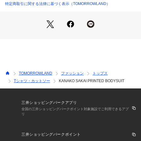
さい。
特定商取引に関する法律に基づく表示（TOMORROWLAND）
商品番号:37-03-52-03042
TOMORROWLAND
ファッション
トップス
Tシャツ・カットソー
KANAKO SAKAI PRINTED BODYSUIT
三井ショッピングパークアプリ
全国の三井ショッピングパークポイント対象施設でご利用できるアプ
リ
三井ショッピングパークポイント