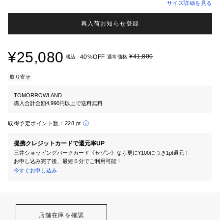
サイズ詳細を見る
再入荷お知らせ登録
¥25,080
¥41,800
40%OFF
税込
通常価格
取り寄せ
TOMORROWLAND
購入合計金額4,990円以上で送料無料
取得予定ポイント数：
228 pt
提携クレジットカードで還元率UP
三井ショッピングパークカード《セゾン》なら更に¥100につき1pt還元！
お申し込み完了後、最短５分でご利用可能！
今すぐお申し込み
店舗在庫を確認