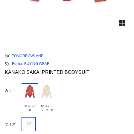
TOMORROWLAND
Edition BUYING WEAR
KANAKO SAKAI PRINTED BODYSUIT
カラー
36 レッド

42 ライト

36
サイズ