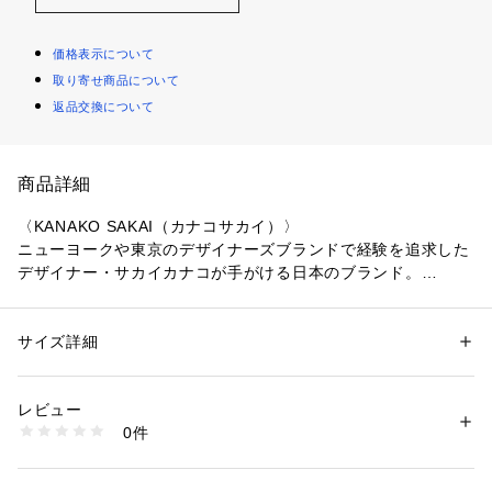
価格表示について
取り寄せ商品について
返品交換について
商品詳細
〈KANAKO SAKAI（カナコサカイ）〉
ニューヨークや東京のデザイナーズブランドで経験を追求した
デザイナー・サカイカナコが手がける日本のブランド。
素材の追求、日本的な美意識、そして都会的なスタイルと快適
さの融合に焦点を合わせたアイテムを展開。
サイズ詳細
性別：
レディース
※商品の色味は、商品単体または素材アップ画像をご確認くだ
カテゴリー：
ファッション
 ＞ 
トップス
 ＞ 
Tシャツ・カットソー
素材：本体：ポリエステル90％　ポリウレタン10％
さい
生産国：日本
レビュー
洗濯：手洗い、漂白不可、タンブル乾燥不可、自然乾燥、アイロン仕上げ
0件
2025SS商品
不可、ドライ不可、ウエットクリーニング不可
※詳しい洗濯方法については、商品の品質表示タグをご覧ください
商品番号：
1095000024305 
（モール）
店舗にお問い合わせの際は、下記の商品番号をお申し付けくだ
37035203042 （ショップ）