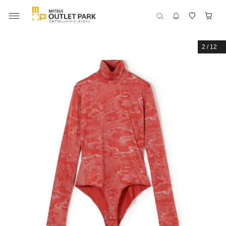
2
/
12