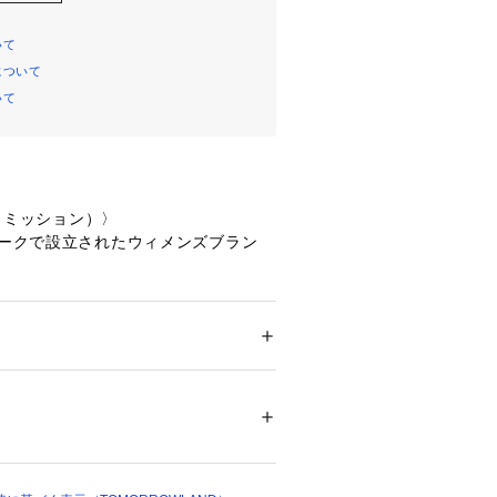
いて
について
いて
n（コミッション）〉
ヨークで設立されたウィメンズブラン
イナー陣が、自身の母親世代が着てい
キングウエアや制服から着想を得てスタ
レクションは、クラシカルなテーラリ
ション
 ＞ 
スカート
 ＞ 
ひざ丈スカート
ム的要素にストリートのエッセンスを
のバランス感が魅力。
白不可、タンブル乾燥不可、アイロン仕上げ
がら都会的で力強いシルエット、ジェ
ットクリーニング可
ついては、商品の品質表示タグをご覧くださ
ーティリティなムードが特徴です。
東洋と西洋」 が交錯するデザイン哲学
24347 
（モール）