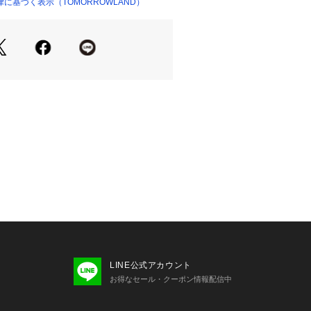
SSIONは現代の女性に向けてモダンか
に基づく表示（TOMORROWLAND）
ショップ）
着を提案しています。
商品単体または素材アップ画像をご確
せの際は、下記の商品番号をお申し付
-05003
LINE公式アカウント
お得なセール・クーポン情報配信中