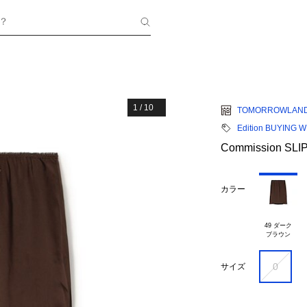
？
1
/
10
TOMORROWLAN
Edition BUYING 
Commission SLI
カラー
49 ダーク

0
サイズ