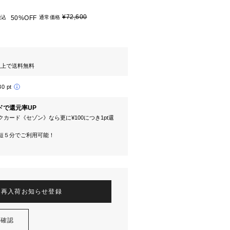
¥72,600
税込
50%OFF
通常価格
円以上で送料無料
30 pt
ドで還元率UP
カード《セゾン》なら更に¥100につき1pt還
短５分でご利用可能！
再入荷お知らせ登録
を確認