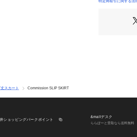
を軸に、COMMI
特定商取引に関する法律
37055105003 （
つ洗練された日常
※商品の色味は、
認ください
2025SS商品
店舗にお問い合わ
けください。
商品番号:37-05-51
ざ丈スカート
Commission SLIP SKIRT
&mallデスク
井ショッピングパークポイント
ららぽーと受取なら送料無料