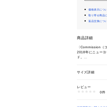
価格表示につ
取り寄せ商品
返品交換につ
商品詳細
〈Commissio
2018年にニュー
ド。
アジア出身のデザ
た90年代のワー
ートしました。
サイズ詳細
性別：
レディース
彼らが生み出すコ
カテゴリー：
ファッ
素材：シルク100％
ングやユニフォー
生産国：アメリカ
レビュー
掛け合わせた独自
洗濯：洗濯不可、漂
0件
シンプルでありな
可、ドライ可、ウエ
※詳しい洗濯方法に
ンダーを超えたユ
い
「過去と現在」「
商品番号：
10950000