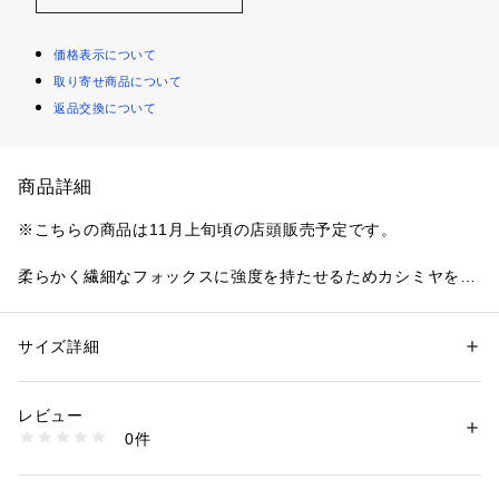
価格表示について
取り寄せ商品について
返品交換について
商品詳細
※こちらの商品は11月上旬頃の店頭販売予定です。
柔らかく繊細なフォックスに強度を持たせるためカシミヤを混
紡した糸で編み上げたニットシリーズ。
ダブルフェイス素材で厚みがあり、圧倒的な軽さと温かさ、心
地良い肌触りが魅力です。
サイズ詳細
性別：
レディース
フリンジがポイントになったストールは長めにたらしたり、ぐ
カテゴリー：
ファッション
 ＞ 
ファッション雑貨
 ＞ 
ベルト
素材：毛90％　カシミヤ10％　フリンジ部分：モヘヤ40％　ナイロン3
るっと巻き付けてボリュームを出したりと様々なアレンジが楽
5％　ウール25％
レビュー
しめるアイテム。
生産国：中国
0件
同じシリーズのクルーネックプルオーバー(22-02-54-02302)
洗濯：手洗い、漂白不可、タンブル乾燥不可、自然乾燥、アイロン仕上げ
可、ドライ可、ウエットクリーニング可
やVネックプルオーバー(22-02-54-02303)と合わせて着用する
※詳しい洗濯方法については、商品の品質表示タグをご覧ください
のもおすすめです。
商品番号：
1095000024365 
（モール）