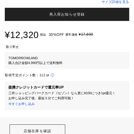
サイズ詳細を見る
再入荷お知らせ登録
¥12,320
¥17,600
30%OFF
税込
通常価格
取り寄せ
TOMORROWLAND
購入合計金額4,990円以上で送料無料
取得予定ポイント数：
112 pt
提携クレジットカードで還元率UP
三井ショッピングパークカード《セゾン》なら更に¥100につき1pt還元！
お申し込み完了後、最短５分でご利用可能！
今すぐお申し込み
店舗在庫を確認