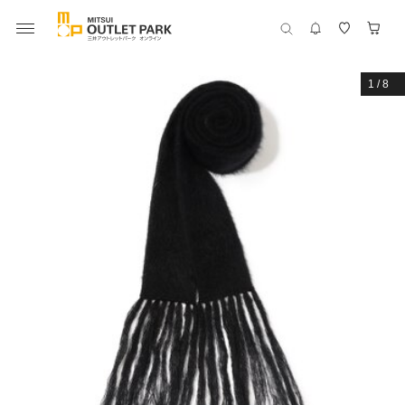
1
/
8