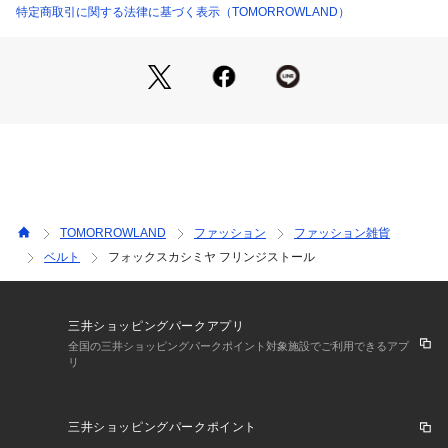
特定商取引に関する法律に基づく表示（TOMORROWLAND）
22095409333 （ショップ）
※商品の色味は、商品単体または素材アップ画像をご確認くだ
さい
2025AW商品
店舗にお問い合わせの際は、下記の商品番号をお申し付けくだ
さい。
商品番号:22-09-54-09333
※※お取扱い上の注意※※
TOMORROWLAND
ファッション
ファッション雑貨
素材の特性上、色移りしやすい性質があります。
ベルト
フォックスカシミヤ フリンジストール
湿っている際の摩擦は特に色移りしやすい為ご注意下さい。
※※素材の特性上毛羽が落ちやすく、他のものに付着すること
があります。
三井ショッピングパークアプリ
毛羽抜けは摩擦や静電気により特に発生しやすくなります。
全国の三井ショッピングパークポイント対象施設でご利用できるアプ
リ
毛並みがあるものは、柔らかいブラシで整えてください。
毛羽が付着した場合は、ブラシやテープ（粘着性が弱いもの）
で取り除いてください。
三井ショッピングパークポイント
保管の際は、不織布カバーに入れるなど他のものと接触しない