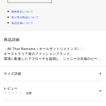
価格表示について
取り寄せ商品について
返品交換について
商品詳細
〈All That Remains（オールザットリメインズ）〉
オーストラリア発のファッションブランド。
環境に配慮したアプローチを提唱し、シドニーの北端のビーチ
にある故郷の古代の風景と手つかずの大自然にインスピレーシ
ョンを得た創設者のリア・ロックリーは、色やプリントから生
地や製造方法まで、自然と調和したコレクションを展開してい
サイズ詳細
性別：
レディース
ます。
カテゴリー：
ファッション
 ＞ 
パンツ
 ＞ 
ロングパンツ
素材：コットン100％
伝統的で由緒ある技法を尊重し職人に託したハンドメイド、少
生産国：インドネシア
レビュー
量限定の生産により長く大切にされるラグジュアリーなアイテ
洗濯：洗濯機、漂白不可、タンブル乾燥不可、自然乾燥、アイロン仕上げ
0件
ムを生み出しています。
可、ドライ可、ウエットクリーニング可
※詳しい洗濯方法については、商品の品質表示タグをご覧ください
商品番号：
1095000024374 
（モール）
※商品の色味は、商品単体または素材アップ画像をご確認くだ
37044504002 （ショップ）