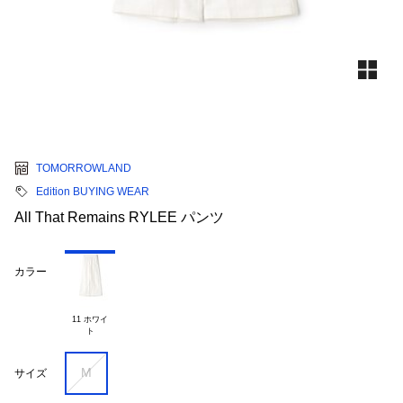
TOMORROWLAND
Edition BUYING WEAR
All That Remains RYLEE パンツ
カラー
11 ホワイ

M
サイズ