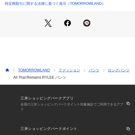
さい
特定商取引に関する法律に基づく表示（TOMORROWLAND）
2024AW商品
店舗にお問い合わせの際は、下記の商品番号をお申し付けくだ
さい。
商品番号:37-04-45-04002
TOMORROWLAND
ファッション
パンツ
ロングパンツ
All That Remains RYLEE パンツ
三井ショッピングパークアプリ
全国の三井ショッピングパークポイント対象施設でご利用できるアプ
リ
三井ショッピングパークポイント