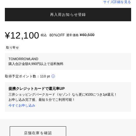
サイズ詳細を見る
再入荷お知らせ登録
¥12,100
¥60,500
80%OFF
税込
通常価格
取り寄せ
TOMORROWLAND
購入合計金額4,990円以上で送料無料
取得予定ポイント数：
110 pt
提携クレジットカードで還元率UP
三井ショッピングパークカード《セゾン》なら更に¥100につき1pt還元！
お申し込み完了後、最短５分でご利用可能！
今すぐお申し込み
店舗在庫を確認