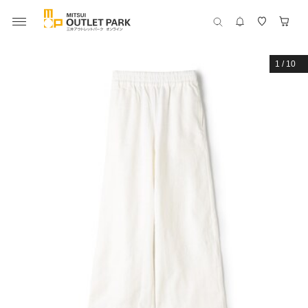
1
/
10