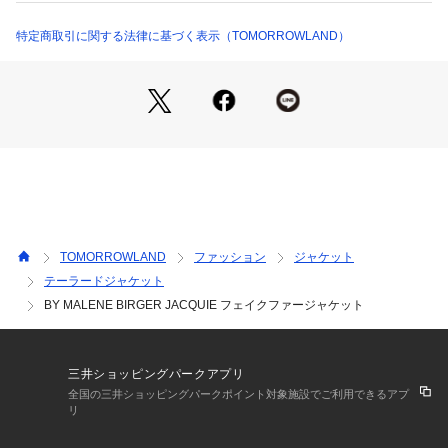
※詳しい洗濯方法については、商品の品質表示タグをご覧ください
商品完成度の高さは、世界中の女性たちを魅了しつづけてい
商品番号：
1095000024584 
（モール）
る。
特定商取引に関する法律に基づく表示（TOMORROWLAND）
26175517014 （ショップ）
2014年秋冬コレクションからは、ブランドスタート以来創設
者マレーネ・ビルガーの右腕としてデザインチームを率いてき
たMs.Christina Exsteenがクリエイティブ・ディレクターに就
任。
※商品の色味は、商品単体または素材アップ画像をご確認くだ
さい
2025AW商品
TOMORROWLAND
ファッション
ジャケット
店舗にお問い合わせの際は、下記の商品番号をお申し付けくだ
テーラードジャケット
さい。
BY MALENE BIRGER JACQUIE フェイクファージャケット
商品番号:26-17-55-17014
三井ショッピングパークアプリ
全国の三井ショッピングパークポイント対象施設でご利用できるアプ
リ