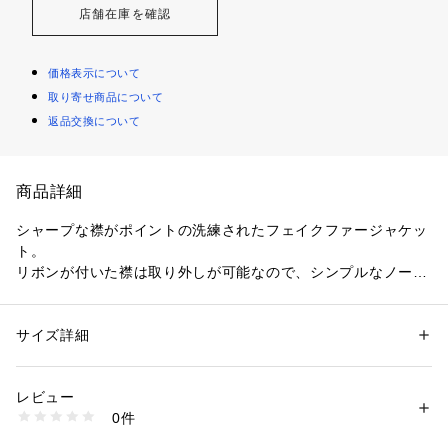
店舗在庫を確認
価格表示について
取り寄せ商品について
返品交換について
商品詳細
シャープな襟がポイントの洗練されたフェイクファージャケッ
ト。
リボンが付いた襟は取り外しが可能なので、シンプルなノーカ
ラージャケットとしても楽しめます。
コンパクトな丈感なので、ボリュームのあるボトムスやワンピ
ースともバランス良く合わせていただけます。カジュアルな装
サイズ詳細
性別：
レディース
いからモードな着こなしまで汎用性の高いアイテム。
カテゴリー：
ファッション
 ＞ 
ジャケット
 ＞ 
テーラードジャケット
素材：表地：ポリエステル100％　裏地：ポリエステル56％　レーヨン4
4％
レビュー
〈BY MALENE BIRGER（バイ マレーネ ビルガー）〉
生産国：中国
0件
デンマークのファッションブランド。
洗濯：洗濯不可、漂白不可、タンブル乾燥不可、アイロン仕上げ不可、ド
ライ可、ウエットクリーニング不可
独自の感性を反映させたスタイルや細部にまでこだわり抜いた