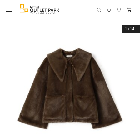
1
/
14