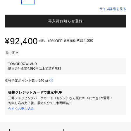
サイズ詳細を見る
再入荷お知らせ登録
¥92,400
¥154,000
40%OFF
税込
通常価格
取り寄せ
TOMORROWLAND
購入合計金額4,990円以上で送料無料
取得予定ポイント数：
840 pt
提携クレジットカードで還元率UP
三井ショッピングパークカード《セゾン》なら更に¥100につき1pt還元！
お申し込み完了後、最短５分でご利用可能！
今すぐお申し込み