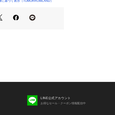
する起毛ファブリックは、英国のみな
に基づく表示（TOMORROWLAND）
24646 
（モール）
ショップ）
中でも最高の評価を得ています。
でオーセンティックなパターンをモダ
アイテムを展開しています。
商品単体または素材アップ画像をご確
せの際は、下記の商品番号をお申し付
-04020
LINE公式アカウント
お得なセール・クーポン情報配信中