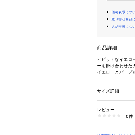
価格表示につ
取り寄せ商品
返品交換につ
商品詳細
ビビットなイエロ
ーを掛け合わせたカ
イエローとパープ
とネイビーを配色
がっています。
幅広いスタイリン
サイズ詳細
性別：
レディース
アイテム。
カテゴリー：
ファッ
ョール
素材：カシミヤ100
レビュー
〈Joshua Ell
生産国：イギリス
0件
英国最古のテキスタ
洗濯：洗濯不可、漂
可、ドライ可、ウエ
した「ジョシュア
※詳しい洗濯方法に
原毛から生地織仕
い