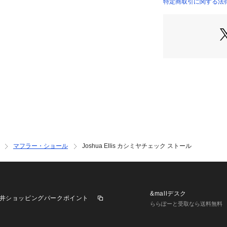
シミヤをはじめと
特定商取引に関する法律
商品番号：
10950000
26045504020 （
らずヨーロッパの
英国のクラシカル
ンにアレンジした
※商品の色味は、
認ください
2025AW商品
店舗にお問い合わ
けください。
商品番号:26-04-55
マフラー・ショール
Joshua Ellis カシミヤチェック ストール
&mallデスク
井ショッピングパークポイント
ららぽーと受取なら送料無料