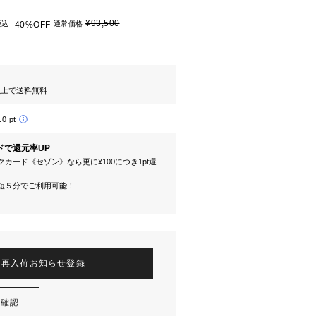
¥93,500
税込
40%OFF
通常価格
円以上で送料無料
10 pt
ドで還元率UP
カード《セゾン》なら更に¥100につき1pt還
短５分でご利用可能！
再入荷お知らせ登録
を確認