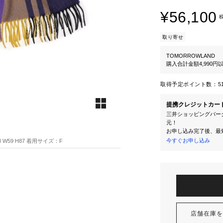
¥56,100
取り寄せ
TOMORROWLAND
購入合計金額4,990
取得予定ポイント数：
5
提携クレジットカー
三井ショッピングパーク
元！
お申し込み完了後、最
今すぐお申し込み
 W59 H87 着用サイズ：F
店舗在庫