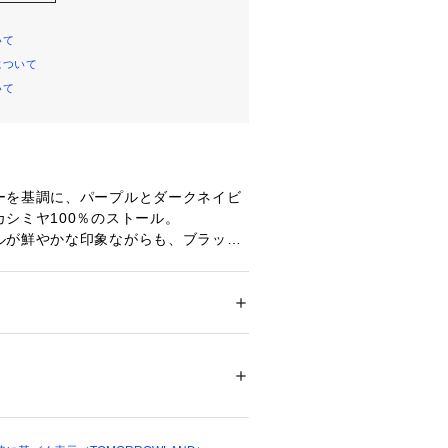
いて
について
いて
ーを基調に、パープルとダークネイビ
シミヤ100％のストール。
ルが鮮やかな印象ながらも、ブラック
することでミニマルでモード感に仕上
グに活躍し、タイムレスに愛用できる
ション
 ＞ 
ファッション雑貨
 ＞ 
マフラー・シ
％
is（ジョシュアエリス）〉
イルブランドとして、1767年に創業
白不可、タンブル乾燥不可、アイロン仕上げ
ットクリーニング不可
エリス」。
ついては、商品の品質表示タグをご覧くださ
上げまでを職人が丁寧に織り上げたカ