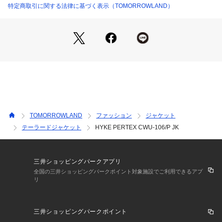
トしたブランド。
特定商取引に関する法律に基づく表示（TOMORROWLAND）
コンセプトは、『HERITAGE AND EVOLUTION(服飾の歴史、
遺産を自らの感性で独自に進化させる)』。
立ち上げ当時からシーズンごとにはテーマを設けず、既存のス
タイルや古着から着想を得て製作。
スタート当初よりキーワードとなっているのは、アウトドア・
ミリタリー・ワークなど。
※商品の色味は、商品単体または素材アップ画像をご確認くだ
さい
TOMORROWLAND
ファッション
ジャケット
2025AW商品
テーラードジャケット
HYKE PERTEX CWU-106/P JK
店舗にお問い合わせの際は、下記の商品番号をお申し付けくだ
さい。
商品番号:37-07-55-07056
三井ショッピングパークアプリ
全国の三井ショッピングパークポイント対象施設でご利用できるアプ
リ
三井ショッピングパークポイント