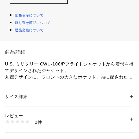
価格表示について
取り寄せ商品について
返品交換について
商品詳細
U.S. ミリタリー CWU-106/Pフライトジャケットから着想を得
てデザインされたジャケット。
丸襟デザインに、フロントの大きなポケット、袖に配されたユ
ーティリティポケットがデザインのポイントです。
高い防水性を持ちながら通気性にも優れたPERTEX SHIELDを
使用し、機能性も抜群。
サイズ詳細
性別：
レディース
襟を立ててハイネックにしたり、ダブルジップでバランスを楽
カテゴリー：
ファッション
 ＞ 
ジャケット
 ＞ 
テーラードジャケット
素材：ナイロン100％
しみながらモードにもカジュアルにも幅広く活躍してくれる、
生産国：中国
レビュー
汎用性の高い一着です。
洗濯：手洗い、漂白不可、タンブル乾燥不可、自然乾燥、アイロン仕上げ
0件
不可、ドライ不可、ウエットクリーニング可
※詳しい洗濯方法については、商品の品質表示タグをご覧ください
〈HYKE（ハイク）〉
商品番号：
1095000024718 
（モール）
デザイナー吉原秀明と大出由紀子の2人により2013年にスター
37075507056 （ショップ）