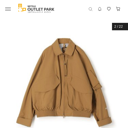
2
/
22