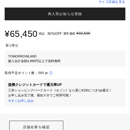
サイズ詳細を見る
再入荷お知らせ登録
¥65,450
¥93,500
30%OFF
税込
通常価格
取り寄せ
TOMORROWLAND
購入合計金額4,990円以上で送料無料
取得予定ポイント数：
595 pt
提携クレジットカードで還元率UP
三井ショッピングパークカード《セゾン》なら更に¥100につき1pt還元！
お申し込み完了後、最短５分でご利用可能！
今すぐお申し込み
店舗在庫を確認