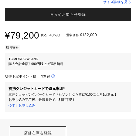
サイズ詳細を見る
再入荷お知らせ登録
¥79,200
¥132,000
40%OFF
税込
通常価格
取り寄せ
TOMORROWLAND
購入合計金額4,990円以上で送料無料
取得予定ポイント数：
720 pt
提携クレジットカードで還元率UP
三井ショッピングパークカード《セゾン》なら更に¥100につき1pt還元！
お申し込み完了後、最短５分でご利用可能！
今すぐお申し込み
店舗在庫を確認