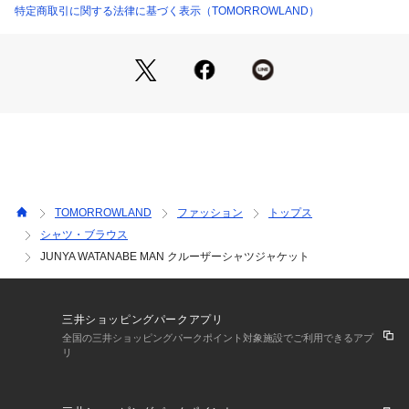
既存のベーシックに新たなフィーリングを取り入れることをコ
特定商取引に関する法律に基づく表示（TOMORROWLAND）
ンセプトにしており、トラッドなアイテムを独自の解釈により
生まれ変わらせ、新しいスタイルを打ち出し、ファッションシ
ーンに
強い影響を与えている。
毎シーズン、世界中の名だたるブランドやアーティストとのコ
ラボレーションも数多く行っている。
※商品の色味は、商品単体または素材アップ画像をご確認くだ
さい
TOMORROWLAND
ファッション
トップス
2025AW商品
シャツ・ブラウス
JUNYA WATANABE MAN クルーザーシャツジャケット
店舗にお問い合わせの際は、下記の商品番号をお申し付けくだ
さい。
商品番号:52-01-55-01012
三井ショッピングパークアプリ
全国の三井ショッピングパークポイント対象施設でご利用できるアプ
リ