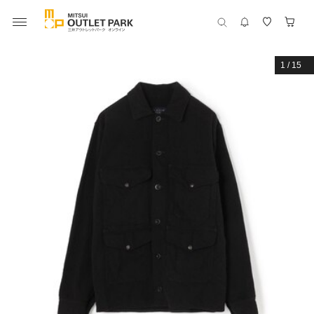
1
/
15