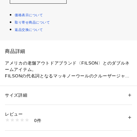
価格表示について
取り寄せ商品について
返品交換について
商品詳細
アメリカの老舗アウトドアブランド〈FILSON〉とのダブルネ
ームアイテム。
FILSONの代名詞となるマッキノーウールのクルーザージャケ
ットをデザインベースとし、縮絨加工と製品染めで〈JUNYA
 WATANABE MAN〉らしい洗練された表情にアップデートし
ています。
サイズ詳細
性別：
メンズ
多数のポケットを配した、シャツとしても羽織としても使え
カテゴリー：
ファッション
 ＞ 
トップス
 ＞ 
シャツ・ブラウス
素材：毛60％　アクリル40％
る、デザイン性と実用性を兼ね備えた一着。
生産国：日本
レビュー
洗濯：洗濯不可、漂白不可、タンブル乾燥不可、アイロン仕上げ不可、ド
0件
〈JUNYA WATANABE MAN（ジュンヤ ワタナベ マン）〉
ライ可、ウエットクリーニング不可
※詳しい洗濯方法については、商品の品質表示タグをご覧ください
2001年にスタートした、デザイナー渡辺 淳弥によるブラン
商品番号：
1095000024936 
（モール）
ド。
52015501012 （ショップ）