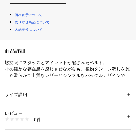
価格表示について
取り寄せ商品について
返品交換について
商品詳細
螺旋状にスタッズとアイレットが配されたベルト。
その確かな存在感を感じさせながらも、植物タンニン鞣しを施
した滑らかで上質なレザーとシンプルなバックルデザインで、
力強くも上品なルックスを生み出します。
デイリースタイリングにもスパイスを添えてくれるアイテム。
サイズ詳細
性別：
メンズ
〈OUR LEGACY（アワーレガシー）〉
カテゴリー：
ファッション
 ＞ 
ファッション雑貨
 ＞ 
ベルト
素材：牛革
Jockum HallinとChristopher Nyingがデザイナーを務めるスウ
生産国：ポルトガル
レビュー
ェーデン発のブランドOUR LEGACY。
商品番号：
1095000024985 
（モール）
0件
ベーシックな服を基調としながら、ヴィンテージやミリタリ
53055405004 （ショップ）
ー、ストリートのカルチャー等からインスピレーションを受
け、現代的なツイストを加えたスタイルを発信。