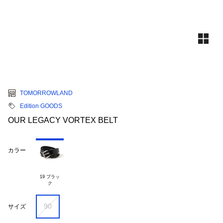
TOMORROWLAND
Edition GOODS
OUR LEGACY VORTEX BELT
カラー
19 ブラッ

90
サイズ