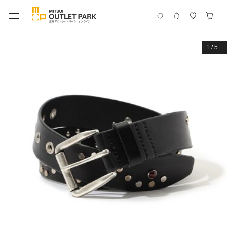
1
/
5