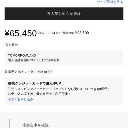
サイズ詳細を見る
再入荷お知らせ登録
¥65,450
¥93,500
30%OFF
税込
通常価格
取り寄せ
TOMORROWLAND
購入合計金額4,990円以上で送料無料
取得予定ポイント数：
595 pt
提携クレジットカードで還元率UP
三井ショッピングパークカード《セゾン》なら更に¥100につき1pt還元！
お申し込み完了後、最短５分でご利用可能！
今すぐお申し込み
店舗在庫を確認