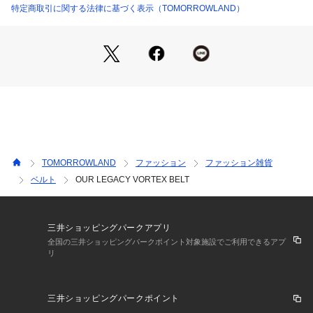
デザイン面はもちろん、品質にもっとも重点を置いてモダンか
特定商取引に関する法律に基づく表示（TOMORROWLAND）
つクラシックなアイテムを制作しています。
※商品の色味は、商品単体または素材アップ画像をご確認くだ
さい
2025AW商品
店舗にお問い合わせの際は、下記の商品番号をお申し付けくだ
さい。
商品番号:53-05-54-05004
TOMORROWLAND
ファッション
ファッション雑貨
ベルト
OUR LEGACY VORTEX BELT
19 ブラック：BLACK
三井ショッピングパークアプリ
全国の三井ショッピングパークポイント対象施設でご利用できるアプ
リ
三井ショッピングパークポイント