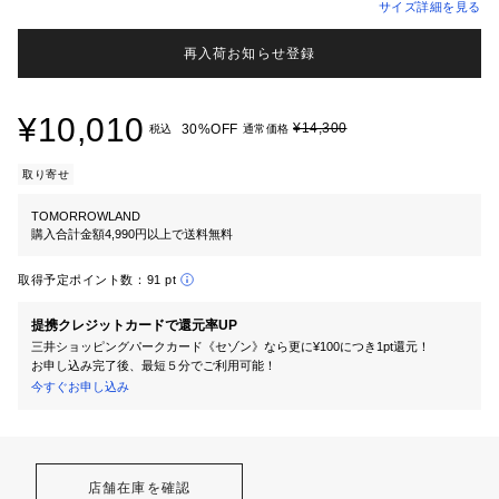
サイズ詳細を見る
再入荷お知らせ登録
¥10,010
¥14,300
30%OFF
税込
通常価格
取り寄せ
TOMORROWLAND
購入合計金額4,990円以上で送料無料
取得予定ポイント数：
91 pt
提携クレジットカードで還元率UP
三井ショッピングパークカード《セゾン》なら更に¥100につき1pt還元！
お申し込み完了後、最短５分でご利用可能！
今すぐお申し込み
店舗在庫を確認