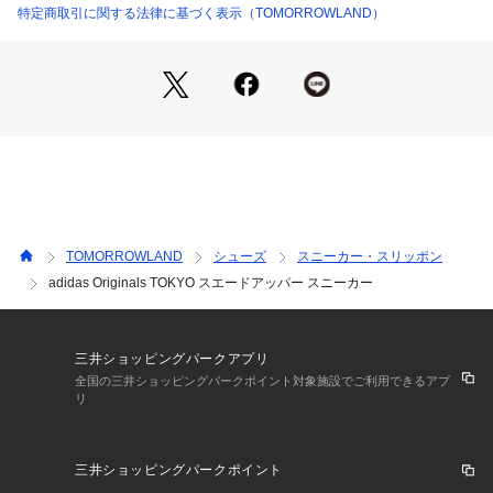
〈adidas Originals（アディダスオリジナルス）〉
特定商取引に関する法律に基づく表示（TOMORROWLAND）
adidas Originalsは、2001年にスタートしたストリートスポー
ツウエアブランドです。
1972年から1996年まで「adidas社」のカンパニーロゴであっ
たトレフォイルロゴをシンボルマークとし、アディダスの歴史
を継承しながら、現代のカルチャーやトレンドを反映させたプ
ロダクトの展開、コラボレーションを通じて、ブランドのレガ
シーを進化させ続けています。
※商品の色味は、商品単体または素材アップ画像をご確認くだ
さい
TOMORROWLAND
シューズ
スニーカー・スリッポン
adidas Originals TOKYO スエードアッパー スニーカー
2026SS商品
店舗にお問い合わせの際は、下記の商品番号をお申し付けくだ
さい。
三井ショッピングパークアプリ
商品番号:33-01-62-01609
全国の三井ショッピングパークポイント対象施設でご利用できるアプ
リ
※包装紙破損、箱破損につきましては商品に不良が無い場合に
三井ショッピングパークポイント
限り出荷させていただいております。