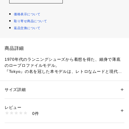
価格表示について
取り寄せ商品について
返品交換について
商品詳細
1970年代のランニングシューズから着想を得た、細身で薄底
のロープロファイルモデル。
『Tokyo』の名を冠した本モデルは、レトロなムードと現代的
なエッセンスを併せ持つ、洗練された佇まいが魅力です。
柔らかなスエードアッパーが足元に上質な表情を添え、ビンテ
ージライクでありながら都会的な印象を演出。
サイズ詳細
性別：
レディース
アスファルトやコンクリートなどの路面でも安定した歩行をサ
カテゴリー：
シューズ
 ＞ 
スニーカー・スリッポン
素材：アッパー：天然皮革　アウトソール：ゴム底
ポートする、グリップ力に優れたラバーアウトソールを採用し
生産国：ベトナム
レビュー
ています。
商品番号：
1095000026213 
（モール）
0件
平日から週末まで、さまざまなカジュアルスタイルに自然と溶
33016201609 （ショップ）
け込み、シーンを問わず活躍する一足です。