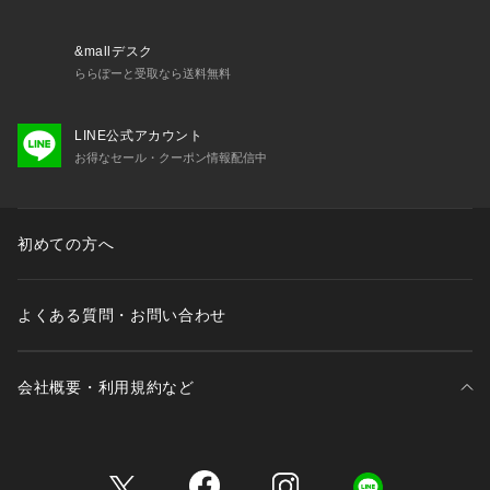
42 オフホワイト系：OFFWHITE
メーカー製品コード： JI0182
&mallデスク
ららぽーと受取なら送料無料
LINE公式アカウント
お得なセール・クーポン情報配信中
初めての方へ
よくある質問・お問い合わせ
会社概要・利用規約など
三井不動産が展開する商業施設一覧