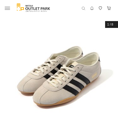
1
/
8